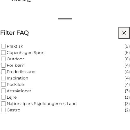
Hvor kan jeg finde trafikinfo?
Filter FAQ
Hvor kan jeg finde overnatning i
Fjordlandet?
Praktisk
(
9
)
Hvordan kommer jeg til Frederikssund
Copenhagen Sprint
(
6
)
med toget?
Outdoor
(
6
)
For børn
(
4
)
Hvordan kommer jeg til Roskilde med
Frederikssund
(
4
)
toget?
Inspiration
(
4
)
Hvornår afholdes Copenhagen Sprint 2026?
Roskilde
(
4
)
Attraktioner
(
3
)
Hvad er Copenhagen Sprint?
Lejre
(
3
)
Hvor finder jeg parkering?
Nationalpark Skjoldungernes Land
(
3
)
Gastro
(
2
)
Hvor kan jeg spise i Frederikssund?
Hvor kan jeg overnatte i Frederikssund?
Hvad kan man lave i Frederikssund?