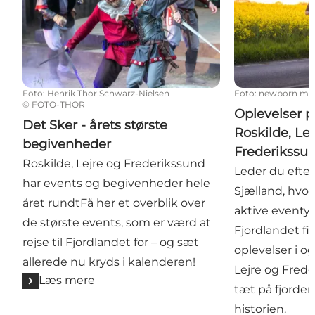
Foto
:
Henrik Thor Schwarz-Nielsen
Foto
:
newborn me
©
FOTO-THOR
Oplevelser p
Det Sker - årets største
Roskilde, Le
begivenheder
Frederikssu
Roskilde, Lejre og Frederikssund
Leder du efter
har events og begivenheder hele
Sjælland, hvor
året rundtFå her et overblik over
aktive eventy
de største events, som er værd at
Fjordlandet fi
rejse til Fjordlandet for – og sæt
oplevelser i o
allerede nu kryds i kalenderen!
Lejre og Frede
Læs mere
tæt på fjorden
historien.