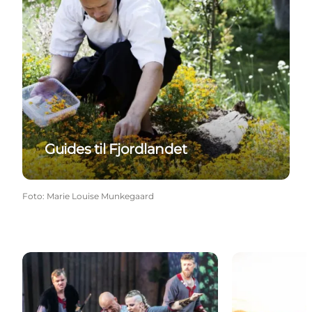
Guides til Fjordlandet
Foto
:
Marie Louise Munkegaard
Det Sker - årets største begivenheder
Oplevelser på 