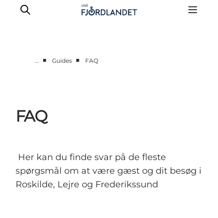
■
■
…
Guides
FAQ
Byer & steder
Det sker
Guides & inspiration
FAQ
Overnatning
Oplevelser
Her kan du finde svar på de fleste
spørgsmål om at være gæst og dit besøg i
Roskilde, Lejre og Frederikssund