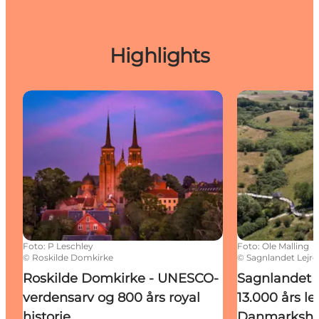
Highlights
Roskilde Domkirke - UNESCO-verdensarv og 800 års 
Sagnlandet Lej
Foto
:
P Leschley
Foto
:
Ole Malling
©
Roskilde Domkirke
©
Sagnlandet Lejre
Roskilde Domkirke - UNESCO-
Sagnlandet L
verdensarv og 800 års royal
13.000 års l
historie
Danmarkshis