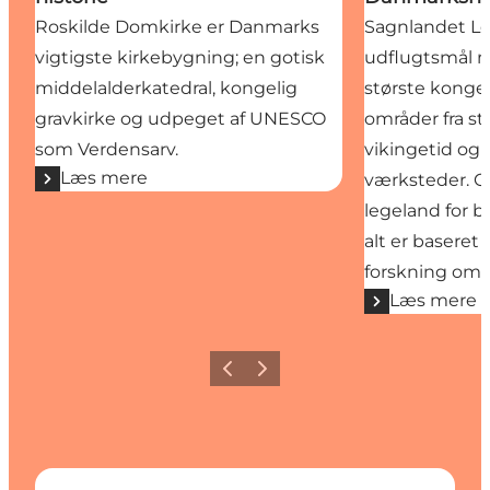
Roskilde Domkirke er Danmarks
Sagnlandet Lej
vigtigste kirkebygning; en gotisk
udflugtsmål 
middelalderkatedral, kongelig
største kongeh
gravkirke og udpeget af UNESCO
områder fra ste
som Verdensarv.
vikingetid og 
Læs mere
værksteder. Op
legeland for b
alt er baseret
forskning om li
Læs mere
Forrige billede
Næste billede