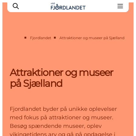
■
■
Fjordlandet
Attraktioner og museer på Sjælland
Byer & steder
Det sker
Guides & inspiration
Attraktioner og museer
Overnatning
på Sjælland
Oplevelser
Fjordlandet byder på unikke oplevelser
med fokus på attraktioner og museer.
Besøg spændende museer, oplev
vikingetidens arv og gå på opdagelse i