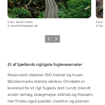
Foto
:
Sarah Green
Foto
:
©
sarahinthegreen.dk
©
Visi
Forrige billede
Næste billede
Et af Sjællands vigtigste fuglereservater
Reservatet dækker 300 hektar og huser
Østdanmarks største rørskov. Området er
levested for et rigt fugleliv året rundt, blandt
andet rørhøg, skægmejse, blåhals og fiskeørn.
Her findes også padder, insekter og planter,