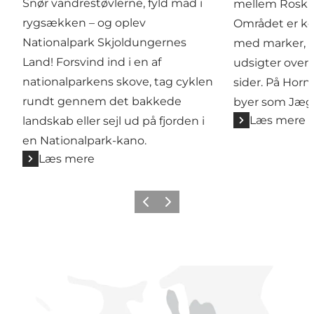
Snør vandrestøvlerne, fyld mad i
mellem Roskild
rygsækken – og oplev
Området er ken
Nationalpark Skjoldungernes
med marker, s
Land! Forsvind ind i en af
udsigter over
nationalparkens skove, tag cyklen
sider. På Horn
rundt gennem det bakkede
byer som Jæge
Læs mere
landskab eller sejl ud på fjorden i
en Nationalpark-kano.
Læs mere
Forrige billede
Næste billede