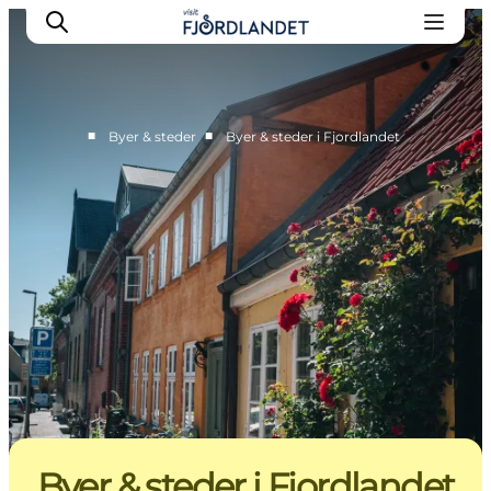
■
■
Byer & steder
Byer & steder i Fjordlandet
Byer & steder
Det sker
Guides & inspiration
Overnatning
Oplevelser
Byer & steder i Fjordlandet