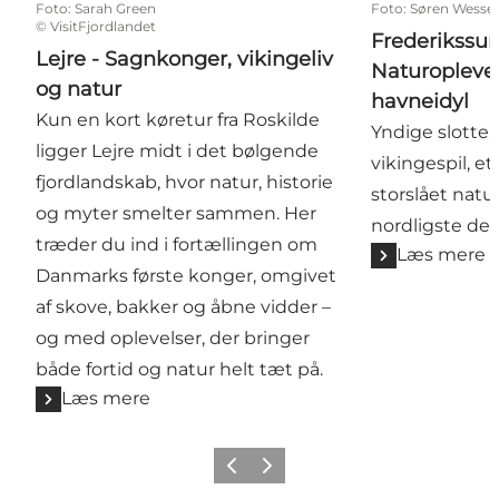
Foto
:
Sarah Green
Foto
:
Søren Wessel
©
VisitFjordlandet
Frederikssun
Lejre - Sagnkonger, vikingeliv
Naturoplevel
og natur
havneidyl
Kun en kort køretur fra Roskilde
Yndige slotte,
ligger Lejre midt i det bølgende
vikingespil, et
fjordlandskab, hvor natur, historie
storslået natu
og myter smelter sammen. Her
nordligste del
træder du ind i fortællingen om
Læs mere
Danmarks første konger, omgivet
af skove, bakker og åbne vidder –
og med oplevelser, der bringer
både fortid og natur helt tæt på.
Læs mere
Forrige billede
Næste billede