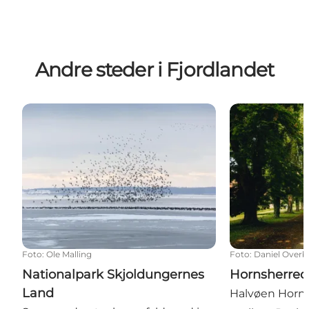
Andre steder i Fjordlandet
Nationalpark Skjoldungernes Land
Hornsherred
Foto
:
Ole Malling
Foto
:
Daniel Overb
Nationalpark Skjoldungernes
Hornsherred
Land
Halvøen Horns