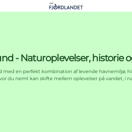
nd - Naturoplevelser, historie 
d med en perfekt kombination af levende havnemiljø, hist
hvor du nemt kan skifte mellem oplevelser på vandet, i n