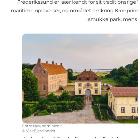
Frederikssund er især kendt for sit traditionsrig
maritime oplevelser, og området omkring Kronprins 
smukke park, mens f
Oplevelser i Frederikssund – find de bedste tin
Foto
:
Newborn Media
©
VisitFjordlandet