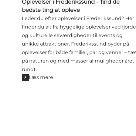
Oplevelser i Frederikssund – find de
bedste ting at opleve
Leder du efter oplevelser i Frederikssund? Her
finder du alt fra hyggelige oplevelser ved fjord
og kulturelle seværdigheder til events og
unikke attraktioner. Frederikssund byder på
oplevelser for både familier, par og venner – tæ
på naturen og med masser af muligheder året
rundt.
Læs mere