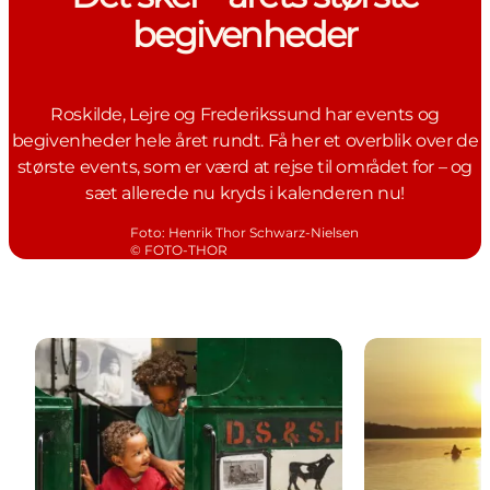
begivenheder
Roskilde, Lejre og Frederikssund har events og
begivenheder hele året rundt. Få her et overblik over de
største events, som er værd at rejse til området for – og
sæt allerede nu kryds i kalenderen nu!
Foto
:
Henrik Thor Schwarz-Nielsen
©
FOTO-THOR
Kalender over alle Fjordlandets events og begivenh
Sommerguide t