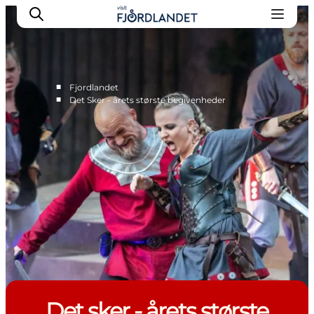
■
Fjordlandet
■
Det Sker - årets største begivenheder
Byer & steder
Det sker
Guides & inspiration
Overnatning
Oplevelser
Det sker - årets største