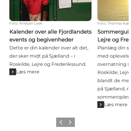
Foto
:
Kristjan Loek
Foto
:
Thomas Kær 
Kalender over alle Fjordlandets
Sommerguide 
events og begivenheder
Lejre og Fre
Dette er din kalender over alt det,
Planlæg din 
der sker midt på Sjælland – i
med oplevelse
Roskilde, Lejre og Frederikssund.
overnatning s
Læs mere
Roskilde, Lejr
blandt de mes
på Sjælland, n
sommeropleve
Læs mere
Forrige billede
Næste billede