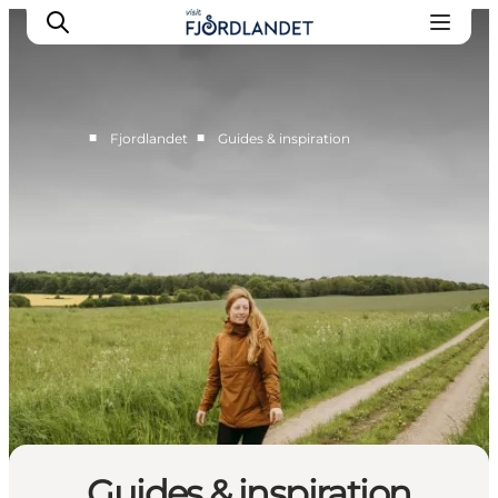
■
■
Fjordlandet
Guides & inspiration
Byer & steder
Det sker
Guides & inspiration
Overnatning
Oplevelser
Guides & inspiration