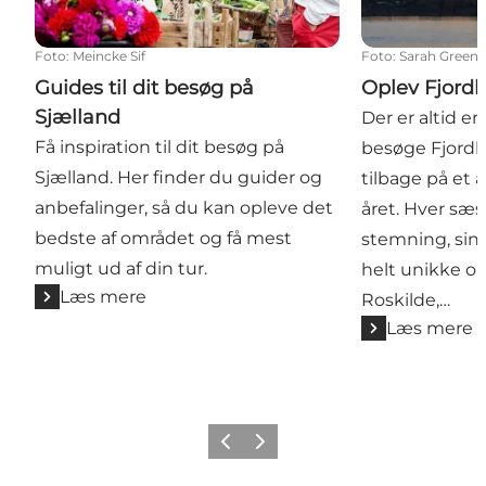
Foto
:
Meincke Sif
Foto
:
Sarah Green
Guides til dit besøg på
Oplev Fjordl
Sjælland
Der er altid en
Få inspiration til dit besøg på
besøge Fjordl
Sjælland. Her finder du guider og
tilbage på et 
anbefalinger, så du kan opleve det
året. Hver sæs
bedste af området og få mest
stemning, sine
muligt ud af din tur.
helt unikke op
Læs mere
Roskilde,…
Læs mere
Forrige billede
Næste billede