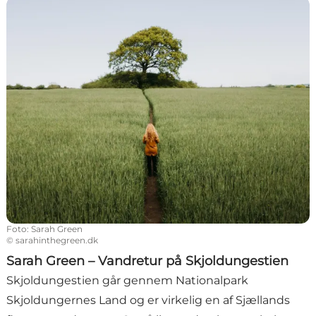
Sarah Green – Vandretur på Skjoldungestien
Foto
:
Sarah Green
©
sarahinthegreen.dk
Sarah Green – Vandretur på Skjoldungestien
Skjoldungestien går gennem Nationalpark
Skjoldungernes Land og er virkelig en af Sjællands