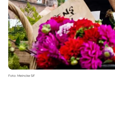
Foto
:
Meincke Sif