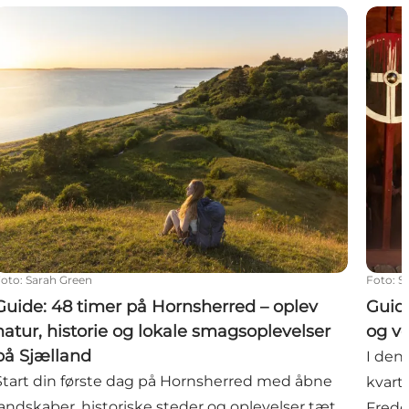
 og istidsbakkerne
Guide: 48 timer på Hornsherred – oplev natur, historie o
Guide
Foto
:
Sarah Green
Foto
:
S
Guide: 48 timer på Hornsherred – oplev
Guide
natur, historie og lokale smagsoplevelser
og v
på Sjælland
I den 
Start din første dag på Hornsherred med åbne
kvart
landskaber, historiske steder og oplevelser tæt
Frede