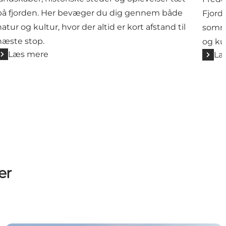
på fjorden. Her bevæger du dig gennem både
Fjord
natur og kultur, hvor der altid er kort afstand til
somme
næste stop.
og ku
Læs mere
Læ
er