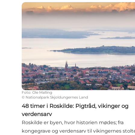
48 timer i Roskilde: Pigtråd, vikinger og verden
Foto
:
Ole Malling
©
Nationalpark Skjoldungernes Land
48 timer i Roskilde: Pigtråd, vikinger og
verdensarv
Roskilde er byen, hvor historien mødes; fra
kongegrave og verdensarv til vikingernes stolt