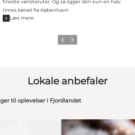
fineste vandreruter. Og så ligger den kun en halv
times kørsel fra København.
Læs mere
Forrige billede
Næste billede
Lokale anbefaler
er til oplevelser i Fjordlandet