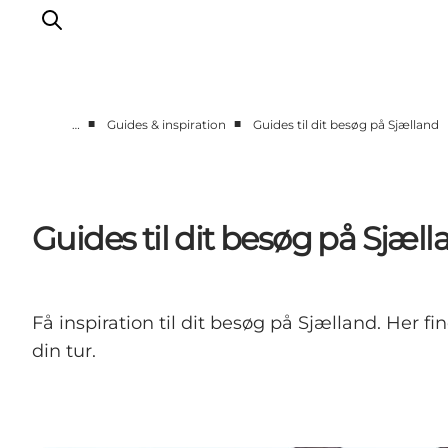
■
■
…
Guides & inspiration
Guides til dit besøg på Sjælland
Byer & steder
Det sker
Guides & inspiration
Guides til dit besøg på Sjæll
Overnatning
Oplevelser
Få inspiration til dit besøg på Sjælland. Her 
din tur.