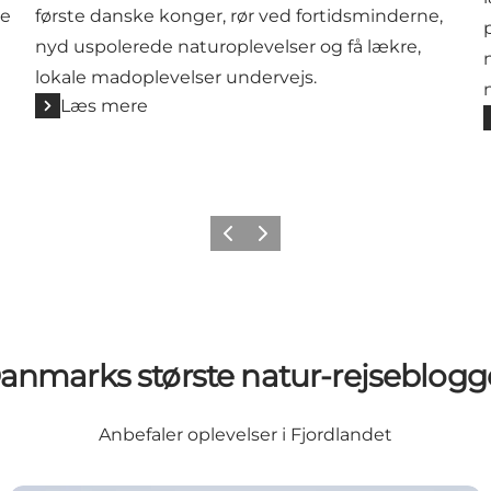
ie
første danske konger, rør ved fortidsminderne,
nyd uspolerede naturoplevelser og få lækre,
lokale madoplevelser undervejs.
Læs mere
Forrige billede
Næste billede
anmarks største natur-rejseblogg
Anbefaler oplevelser i Fjordlandet