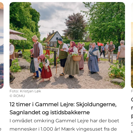
sarv
12 timer i Gammel Lejre: Skjoldungerne, Sagnlandet
Foto
:
Kristjan Løk
©
ROMU
12 timer i Gammel Lejre: Skjoldungerne,
Sagnlandet og istidsbakkerne
I området omkring Gammel Lejre har der boet
e
mennesker i 1.000 år! Mærk vingesuset fra de