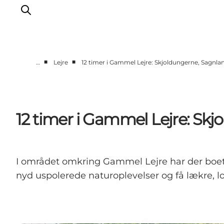
■
■
…
Lejre
12 timer i Gammel Lejre: Skjoldungerne, Sagnla
Byer & steder
Det sker
Guides & inspiration
12 timer i Gammel Lejre: Sk
Overnatning
Oplevelser
I området omkring Gammel Lejre har der boet 
nyd uspolerede naturoplevelser og få lækre, 