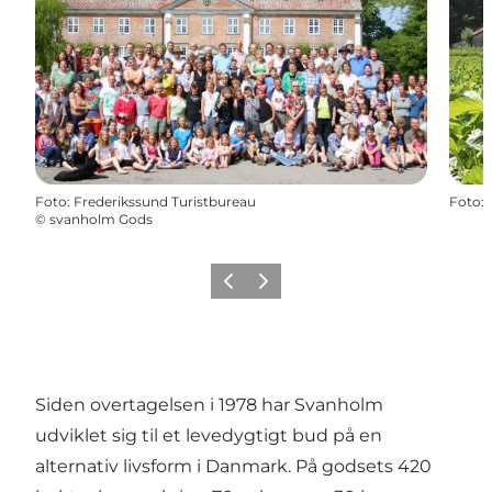
Foto
:
Frederikssund Turistbureau
Foto
:
©
svanholm Gods
Forrige billede
Næste billede
Siden overtagelsen i 1978 har Svanholm
udviklet sig til et levedygtigt bud på en
alternativ livsform i Danmark. På godsets 420