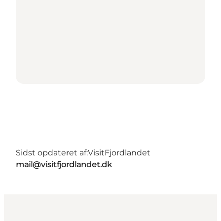
Sidst opdateret af:
VisitFjordlandet
mail@visitfjordlandet.dk