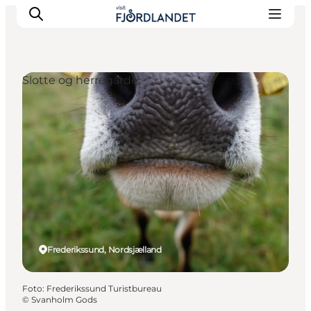
Slotte og herregårde
Byer & steder
Det sker
Guides & inspiration
Overnatning
Oplevelser
Frederikssund, Nordsjælland
Foto
:
Frederikssund Turistbureau
©
Svanholm Gods