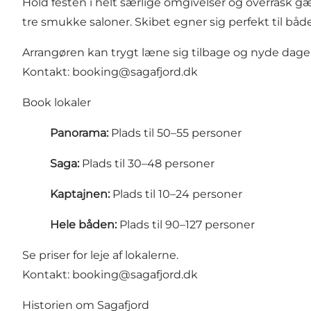
Hold festen i helt særlige omgivelser og overrask gæ
tre smukke saloner. Skibet egner sig perfekt til bå
Arrangøren kan trygt læne sig tilbage og nyde dag
Kontakt:
booking@sagafjord.dk
Book lokaler
Panorama:
Plads til 50–55 personer
Saga:
Plads til 30–48 personer
Kaptajnen:
Plads til 10–24 personer
Hele båden:
Plads til 90–127 personer
Se priser for leje af lokalerne.
Kontakt:
booking@sagafjord.dk
Historien om Sagafjord