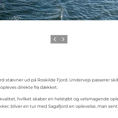
Forrige billede
Næste billede
ord stævner ud på Roskilde Fjord. Undervejs passerer sk
pleves direkte fra dækket.
 kvalitet, hvilket skaber en helstøbt og velsmagende opl
ker, bliver en tur med Sagafjord en oplevelse, man sen