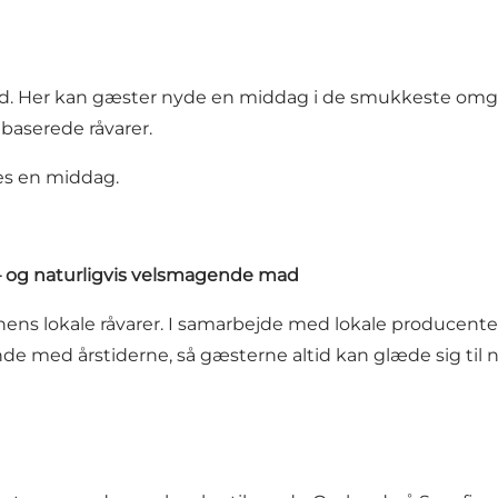
Fjord. Her kan gæster nyde en middag i de smukkeste omg
baserede råvarer.
øbes en middag.
 – og naturligvis velsmagende mad
nens lokale råvarer. I samarbejde med lokale producent
med årstiderne, så gæsterne altid kan glæde sig til n