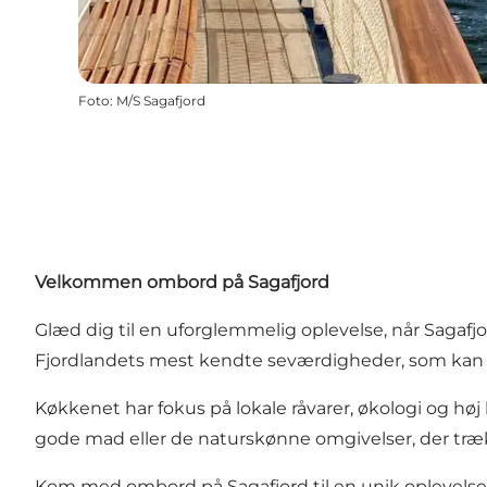
Foto
:
M/S Sagafjord
Velkommen ombord på Sagafjord
Glæd dig til en uforglemmelig oplevelse, når Sagafj
Fjordlandets mest kendte seværdigheder, som kan o
Køkkenet har fokus på lokale råvarer, økologi og høj
gode mad eller de naturskønne omgivelser, der træk
Kom med ombord på Sagafjord til en unik oplevelse