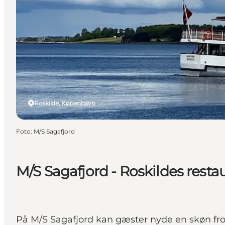
Roskilde, København
Foto
:
M/S Sagafjord
M/S Sagafjord - Roskildes resta
På M/S Sagafjord kan gæster nyde en skøn fro