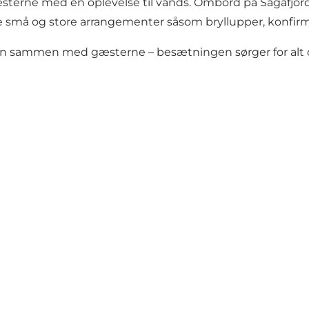
sterne med en oplevelse til vands. Ombord på Sagafjord er
de små og store arrangementer såsom bryllupper, konfirma
en sammen med gæsterne – besætningen sørger for alt d