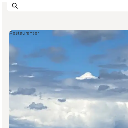
Restauranter
Byer & steder
Det sker
Guides & inspiration
Overnatning
Oplevelser