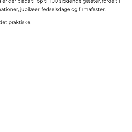
 der plads til op til 100 siddende gæster, fordelt i
tioner, jubilæer, fødselsdage og firmafester.
et praktiske.