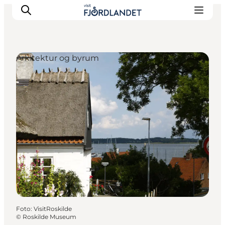
Arkitektur og byrum
Byer & steder
Det sker
Guides & inspiration
Overnatning
Oplevelser
Foto
:
VisitRoskilde
©
Roskilde Museum