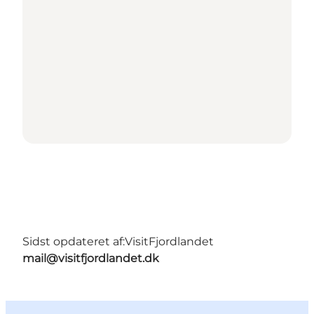
Sidst opdateret af:
VisitFjordlandet
mail@visitfjordlandet.dk