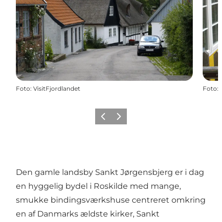
Foto
:
VisitFjordlandet
Foto
:
Forrige billede
Næste billede
Den gamle landsby Sankt Jørgensbjerg er i dag
en hyggelig bydel i Roskilde med mange,
smukke bindingsværkshuse centreret omkring
en af Danmarks ældste kirker, Sankt