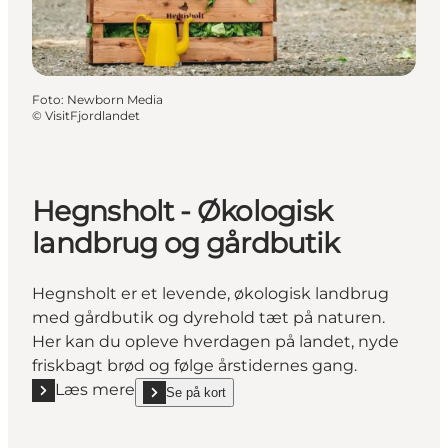
Foto
:
Newborn Media
©
VisitFjordlandet
Hegnsholt - Økologisk
landbrug og gårdbutik
Hegnsholt er et levende, økologisk landbrug
med gårdbutik og dyrehold tæt på naturen.
Her kan du opleve hverdagen på landet, nyde
friskbagt brød og følge årstidernes gang.
Læs mere
Se på kort
Læs mere "Hegnsholt - Økologisk landbrug og gård
show Hegnsholt - Økologisk landbrug og gårdbutik 