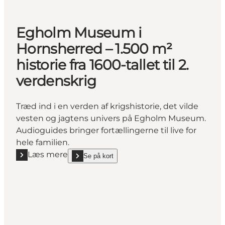
Egholm Museum i
Hornsherred – 1.500 m²
historie fra 1600-tallet til 2.
verdenskrig
Træd ind i en verden af krigshistorie, det vilde
vesten og jagtens univers på Egholm Museum.
Audioguides bringer fortællingerne til live for
hele familien.
Læs mere
Se på kort
Læs mere "Egholm Museum i Hornsherred – 1.500 m² his
show Egholm Museum i Hornsherred – 1.500 m² histori