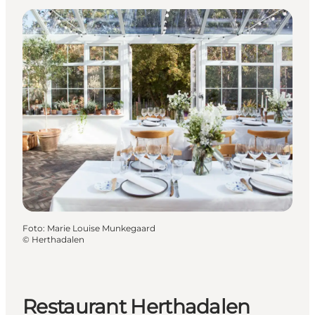
Foto
:
Marie Louise Munkegaard
©
Herthadalen
Restaurant Herthadalen