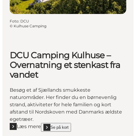
Foto
:
DCU
©
Kulhuse Camping
DCU Camping Kulhuse –
Overnatning et stenkast fra
vandet
Besøg et af Sjællands smukkeste
naturområder. Her finder du en børnevenlig
strand, aktiviteter for hele familien og kort
afstand til Nordskoven med Danmarks ældste
egetræer.
Læs mere
Se på kort
Læs mere "DCU Camping Kulhuse – Overnatning et s
show DCU Camping Kulhuse – Overnatning et stenka