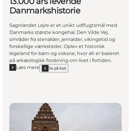
13.000 års levende
Danmarkshistorie
Sagnlandet Lejre er et unikt udflugtsmål med
Danmarks største kongehal, Den Vilde Vej,
områder fra stenalder, jernalder, vikingetid og
forskellige værksteder. Oplev et historisk
legeland for børn og voksne, hvor alt er baseret
på arkæologisk forskning om livet i fortiden.
Læs mere
Se på kort
Læs mere "Sagnlandet Lejre – oplev 13.000 års leve
show Sagnlandet Lejre – oplev 13.000 års levende 