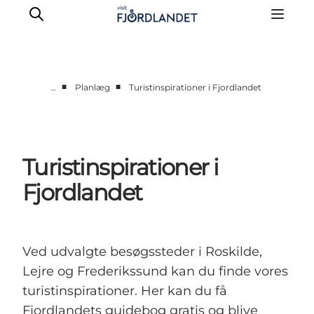
■
■
…
Planlæg
Turistinspirationer i Fjordlandet
Byer & steder
Det sker
Guides & inspiration
Turistinspirationer i
Overnatning
Fjordlandet
Oplevelser
Ved udvalgte besøgssteder i Roskilde,
Lejre og Frederikssund kan du finde vores
turistinspirationer. Her kan du få
Fjordlandets guidebog gratis og blive