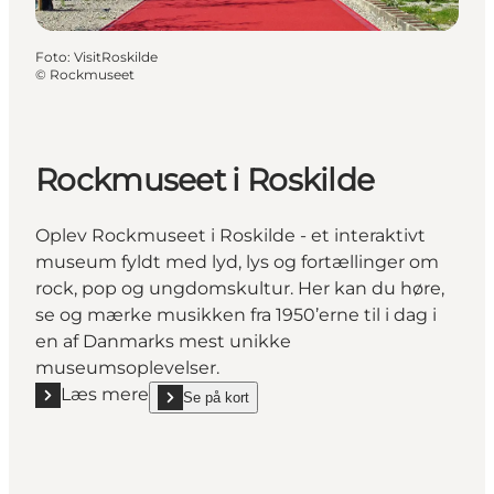
Foto
:
VisitRoskilde
©
Rockmuseet
Rockmuseet i Roskilde
Oplev Rockmuseet i Roskilde - et interaktivt
museum fyldt med lyd, lys og fortællinger om
rock, pop og ungdomskultur. Her kan du høre,
se og mærke musikken fra 1950’erne til i dag i
en af Danmarks mest unikke
museumsoplevelser.
Læs mere
Se på kort
Læs mere "Rockmuseet i Roskilde"
show Rockmuseet i Roskilde on_map