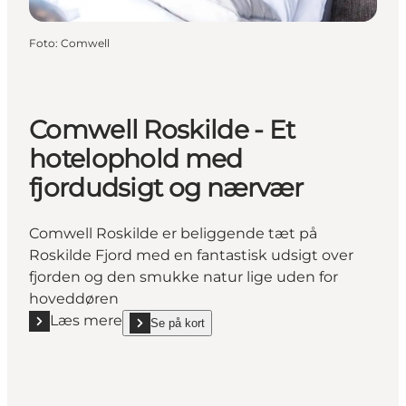
Foto
:
Comwell
Comwell Roskilde - Et
hotelophold med
fjordudsigt og nærvær
Comwell Roskilde er beliggende tæt på
Roskilde Fjord med en fantastisk udsigt over
fjorden og den smukke natur lige uden for
hoveddøren
Læs mere
Se på kort
Læs mere "Comwell Roskilde - Et hotelophold med 
show Comwell Roskilde - Et hotelophold med fjordu