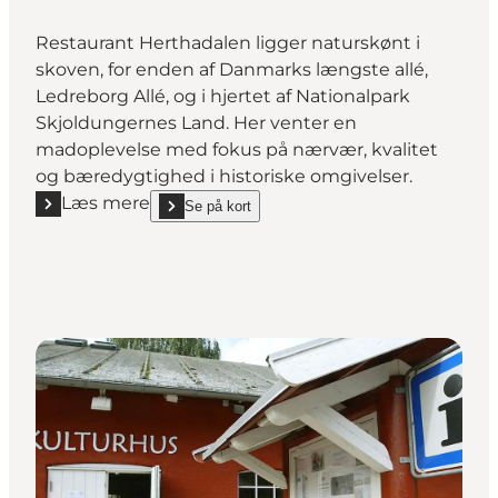
Restaurant Herthadalen ligger naturskønt i
skoven, for enden af Danmarks længste allé,
Ledreborg Allé, og i hjertet af Nationalpark
Skjoldungernes Land. Her venter en
madoplevelse med fokus på nærvær, kvalitet
og bæredygtighed i historiske omgivelser.
Læs mere
Se på kort
Læs mere "Restaurant Herthadalen"
show Restaurant Herthadalen on_map