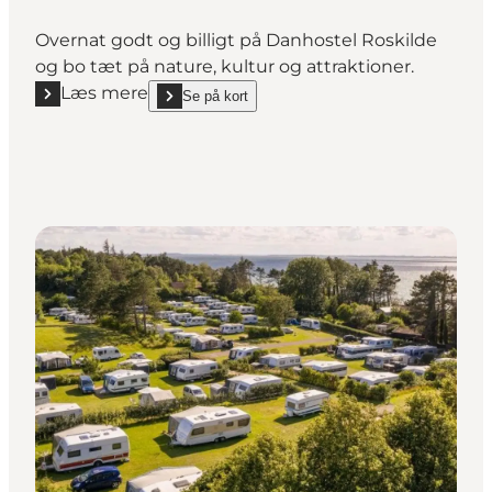
Overnat godt og billigt på Danhostel Roskilde
og bo tæt på nature, kultur og attraktioner.
Læs mere
Se på kort
Læs mere "Danhostel Roskilde"
show Danhostel Roskilde on_map