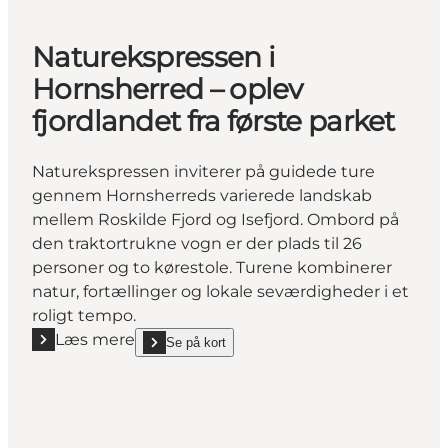
Naturekspressen i
Hornsherred – oplev
fjordlandet fra første parket
Naturekspressen inviterer på guidede ture
gennem Hornsherreds varierede landskab
mellem Roskilde Fjord og Isefjord. Ombord på
den traktortrukne vogn er der plads til 26
personer og to kørestole. Turene kombinerer
natur, fortællinger og lokale seværdigheder i et
roligt tempo.
Læs mere
Se på kort
Læs mere "Naturekspressen i Hornsherred – oplev fjo
show Naturekspressen i Hornsherred – oplev fjordlan