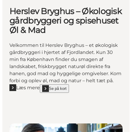
Herslev Bryghus – Økologisk
gårdbryggeri og spisehuset
Øl & Mad
Velkommen til Herslev Bryghus – et økologisk
gårdbryggeri i hjertet af Fjordlandet. Kun 30
min fra København finder du smagen af
landskabet, friskbrygget naturøl direkte fra
hanen, god mad og hyggelige omgivelser. Kom
forbi og oplev øl, mad og natur – helt tæt på.
Læs mere
Se på kort
Læs mere "Herslev Bryghus – Økologisk gårdbrygger
show Herslev Bryghus – Økologisk gårdbryggeri og