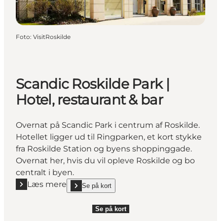
Foto
:
VisitRoskilde
Scandic Roskilde Park |
Hotel, restaurant & bar
Overnat på Scandic Park i centrum af Roskilde.
Hotellet ligger ud til Ringparken, et kort stykke
fra Roskilde Station og byens shoppinggade.
Overnat her, hvis du vil opleve Roskilde og bo
centralt i byen.
Læs mere
Se på kort
Læs mere "Scandic Roskilde Park | Hotel, restaurant 
show Scandic Roskilde Park | Hotel, restaurant & b
Se på kort