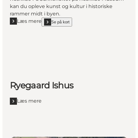
kan du opleve kunst og kultur i historiske
rammer midt i byen.
Læs mere
Se på kort
Læs mere "Roskilde Kunstforening på Sukkerloftet"
show Roskilde Kunstforening på Sukkerloftet on_ma
Ryegaard Ishus
Læs mere
Læs mere "Ryegaard Ishus"