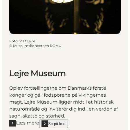
Foto
:
VisitLejre
©
Museumskoncernen ROMU
Lejre Museum
Oplev fortællingerne om Danmarks første
konger og gå i fodsporene på vikingernes
magt. Lejre Museum ligger midt i et historisk
naturområde og inviterer dig ind i en verden af
sagn, skatte og storhed.
Læs mere
Se på kort
Læs mere "Lejre Museum"
show Lejre Museum on_map