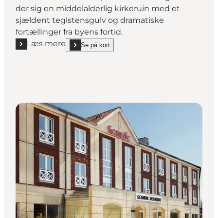
der sig en middelalderlig kirkeruin med et
sjældent teglstensgulv og dramatiske
fortællinger fra byens fortid.
Læs mere
Se på kort
Læs mere "Sankt Laurentius Kirkeruin – 900 års histo
show Sankt Laurentius Kirkeruin – 900 års historie 