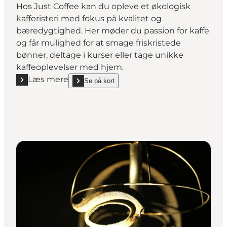
Hos Just Coffee kan du opleve et økologisk
kafferisteri med fokus på kvalitet og
bæredygtighed. Her møder du passion for kaffe
og får mulighed for at smage friskristede
bønner, deltage i kurser eller tage unikke
kaffeoplevelser med hjem.
Læs mere
Se på kort
Læs mere "Just Coffee - kafferisteri og café"
show Just Coffee - kafferisteri og café on_map