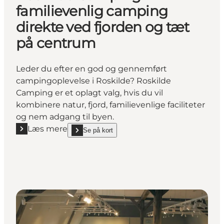
familievenlig camping
direkte ved fjorden og tæt
på centrum
Leder du efter en god og gennemført
campingoplevelse i Roskilde? Roskilde
Camping er et oplagt valg, hvis du vil
kombinere natur, fjord, familievenlige faciliteter
og nem adgang til byen.
Læs mere
Se på kort
Læs mere "Roskilde Camping – familievenlig campin
show Roskilde Camping – familievenlig camping dir