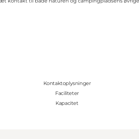
t kontakt til både naturen og campingpladsens øvrige l
Kontaktoplysninger
Faciliteter
Kapacitet