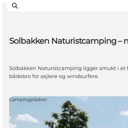
Solbakken Naturistcamping – na
Byer & steder
Det sker
Guides & inspiration
Solbakken Naturistcamping ligger smukt i et 
Overnatning
bådebro for sejlere og windsurfere.
Oplevelser
Campingpladser