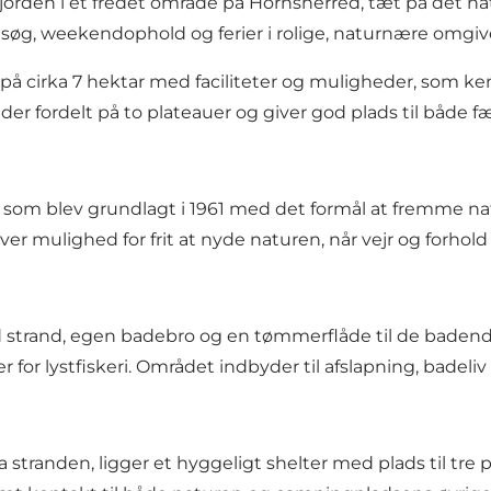
fjorden i et fredet område på Hornsherred, tæt på det na
øg, weekendophold og ferier i rolige, naturnære omgive
på cirka 7 hektar med faciliteter og muligheder, som k
 fordelt på to plateauer og giver god plads til både fæl
, som blev grundlagt i 1961 med det formål at fremme na
r mulighed for frit at nyde naturen, når vejr og forhold 
strand, egen badebro og en tømmerflåde til de badende
for lystfiskeri. Området indbyder til afslapning, badeli
 stranden, ligger et hyggeligt shelter med plads til tre 