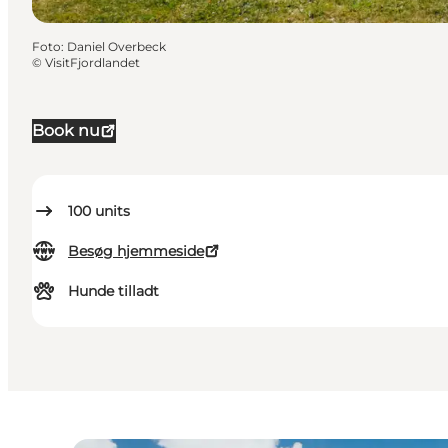
Foto
:
Daniel Overbeck
©
VisitFjordlandet
Book nu
100
units
Besøg hjemmeside
Hunde tilladt