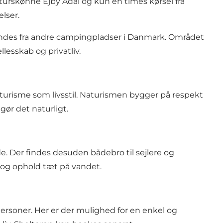
turskønne Ejby Ådal og kun en times kørsel fra
lser.
endes fra andre campingpladser i Danmark. Området
lesskab og privatliv.
turisme som livsstil. Naturismen bygger på respekt
gør det naturligt.
. Der findes desuden bådebro til sejlere og
v og ophold tæt på vandet.
personer. Her er der mulighed for en enkel og