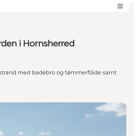
rden i Hornsherred
der strand med badebro og tømmerflåde samt