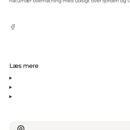
naturnær overnatning med udsigt over fjorden og tæ
Facebook
Læs mere