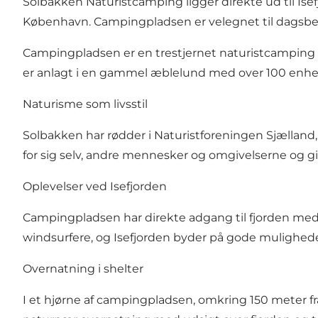
Solbakken Naturistcamping ligger direkte ud til Ise
København. Campingpladsen er velegnet til dagsbes
Campingpladsen er en trestjernet naturistcamping 
er anlagt i en gammel æblelund med over 100 enheder
Naturisme som livsstil
Solbakken har rødder i Naturistforeningen Sjælland
for sig selv, andre mennesker og omgivelserne og give
Oplevelser ved Isefjorden
Campingpladsen har direkte adgang til fjorden med 
windsurfere, og Isefjorden byder på gode muligheder 
Overnatning i shelter
I et hjørne af campingpladsen, omkring 150 meter fra