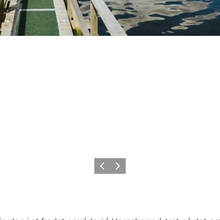
Forrige billede
Næste billede