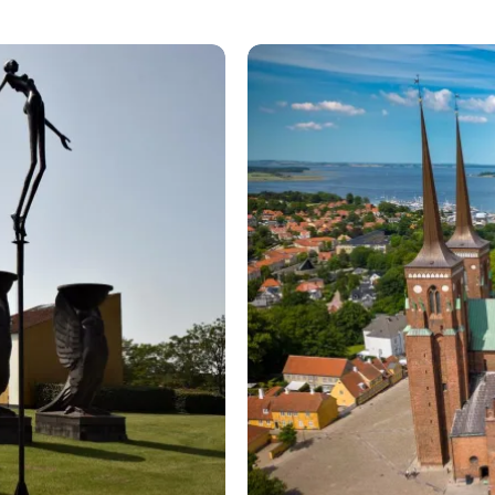
Ikonisk arkitektur på Sjæll