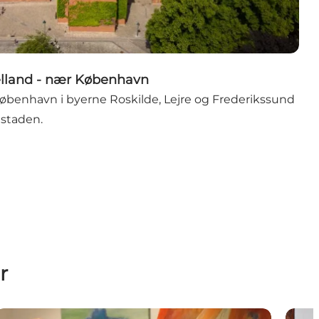
jælland - nær København
øbenhavn i byerne Roskilde, Lejre og Frederikssund
dstaden.
r
unhilds Galleri
Overd