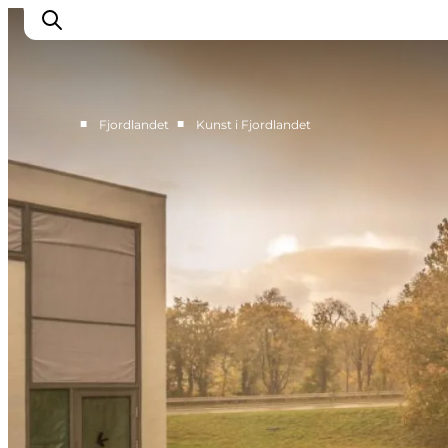
■
■
Fjordlandet
Kunst i Fjordlandet
Byer & steder
Det sker
Guides & inspiration
Overnatning
Oplevelser