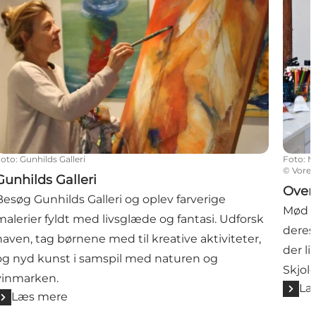
Foto
:
Gunhilds Galleri
Foto
:
M
©
Vores
Gunhilds Galleri
Over
Besøg Gunhilds Galleri og oplev farverige
Mød H
malerier fyldt med livsglæde og fantasi. Udforsk
deres
haven, tag børnene med til kreative aktiviteter,
der l
og nyd kunst i samspil med naturen og
Skjol
vinmarken.
Læ
Læs mere