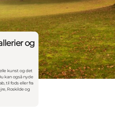
llerier og
elle kunst og det
 Du kan også nyde
 til fods eller fra
ejre, Roskilde og