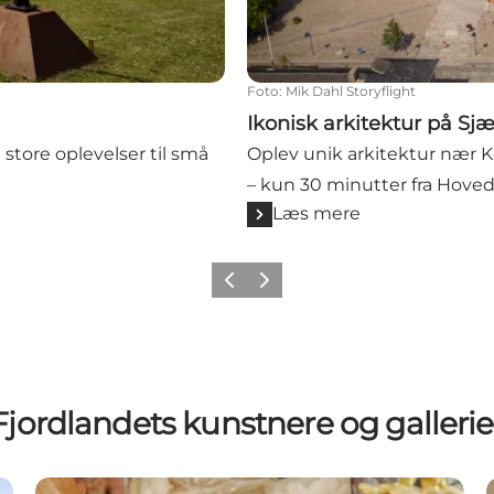
Foto
:
Mik Dahl Storyflight
Ikonisk arkitektur på S
store oplevelser til små
Oplev unik arkitektur nær K
– kun 30 minutter fra Hove
Læs mere
Forrige billede
Næste billede
Fjordlandets kunstnere og gallerie
Willumsens Museum i Frederikssund
G