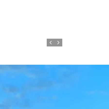
Forrige billede
Næste billede