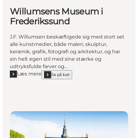
Willumsens Museum i
Frederikssund
J.F. Willumsen beskæftigede sig med stort set
alle kunstmedier, både maleri, skulptur,
keramik, grafik, fotografi og arkitektur, og har
sin helt egen stil med sine stærke og
udtryksfulde farver og…
Læs mere
Se på kort
Læs mere "Willumsens Museum i Frederikssund"
show Willumsens Museum i Frederikssund on_map