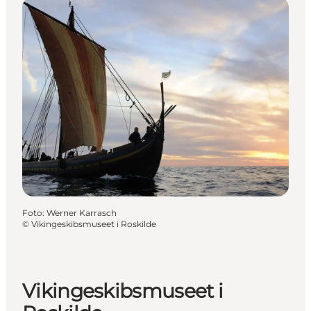
Foto
:
Werner Karrasch
©
Vikingeskibsmuseet i Roskilde
Vikingeskibsmuseet i