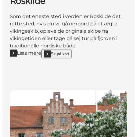
Roskilde
Som det eneste sted i verden er Roskilde det
rette sted, hvis du vil gå ombord på et ægte
vikingeskib, opleve de originale skibe fra
vikingetiden eller tage på sejltur på fjorden i
traditionelle nordiske både.
Læs mere
Se på kort
Læs mere "Vikingeskibsmuseet i Roskilde"
show Vikingeskibsmuseet i Roskilde on_map