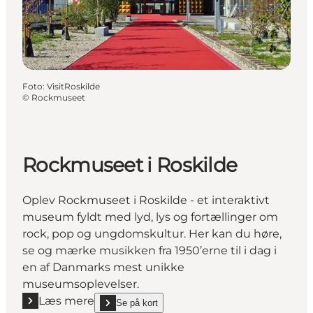
Foto
:
VisitRoskilde
©
Rockmuseet
Rockmuseet i Roskilde
Oplev Rockmuseet i Roskilde - et interaktivt
museum fyldt med lyd, lys og fortællinger om
rock, pop og ungdomskultur. Her kan du høre,
se og mærke musikken fra 1950’erne til i dag i
en af Danmarks mest unikke
museumsoplevelser.
Læs mere
Se på kort
Læs mere "Rockmuseet i Roskilde"
show Rockmuseet i Roskilde on_map