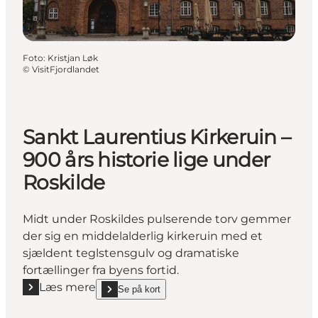
Foto
:
Kristjan Løk
©
VisitFjordlandet
Sankt Laurentius Kirkeruin –
900 års historie lige under
Roskilde
Midt under Roskildes pulserende torv gemmer
der sig en middelalderlig kirkeruin med et
sjældent teglstensgulv og dramatiske
fortællinger fra byens fortid.
Læs mere
Se på kort
Læs mere "Sankt Laurentius Kirkeruin – 900 års histo
show Sankt Laurentius Kirkeruin – 900 års historie 