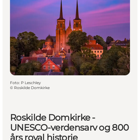
Foto
:
P Leschley
©
Roskilde Domkirke
Roskilde Domkirke -
UNESCO-verdensarv og 800
års royal historie