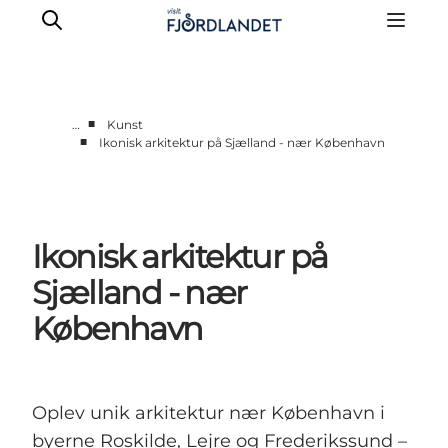
■
…
Kunst
■
Ikonisk arkitektur på Sjælland - nær København
Byer & steder
Det sker
Guides & inspiration
Ikonisk arkitektur på
Overnatning
Oplevelser
Sjælland - nær
København
Oplev unik arkitektur nær København i
byerne Roskilde, Lejre og Frederikssund –