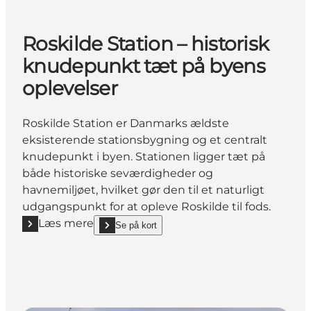
Roskilde Station – historisk
knudepunkt tæt på byens
oplevelser
Roskilde Station er Danmarks ældste
eksisterende stationsbygning og et centralt
knudepunkt i byen. Stationen ligger tæt på
både historiske seværdigheder og
havnemiljøet, hvilket gør den til et naturligt
udgangspunkt for at opleve Roskilde til fods.
Læs mere
Se på kort
Læs mere "Roskilde Station – historisk knudepunkt 
show Roskilde Station – historisk knudepunkt tæt p