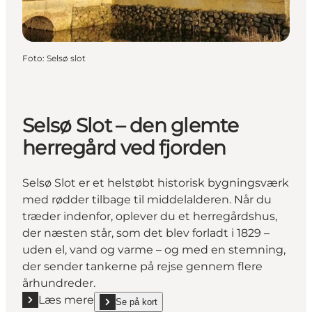
Foto
:
Selsø slot
Selsø Slot – den glemte
herregård ved fjorden
Selsø Slot er et helstøbt historisk bygningsværk
med rødder tilbage til middelalderen. Når du
træder indenfor, oplever du et herregårdshus,
der næsten står, som det blev forladt i 1829 –
uden el, vand og varme – og med en stemning,
der sender tankerne på rejse gennem flere
århundreder.
Læs mere
Se på kort
Læs mere "Selsø Slot – den glemte herregård ved fj
show Selsø Slot – den glemte herregård ved fjorde