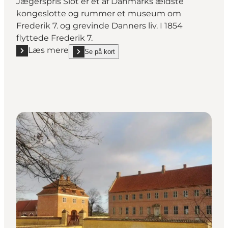
Jægerspris Slot er et af Danmarks ældste
kongeslotte og rummer et museum om
Frederik 7. og grevinde Danners liv. I 1854
flyttede Frederik 7.
Læs mere
Se på kort
Læs mere "Jægerspris Slot – royal historie og kultura
show Jægerspris Slot – royal historie og kulturarv 