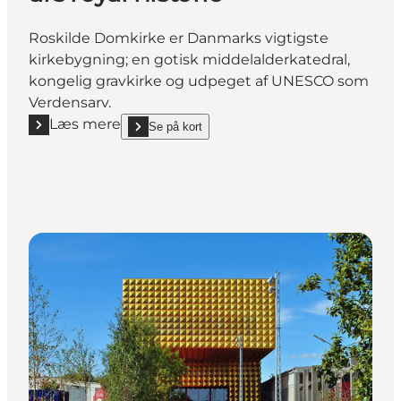
Roskilde Domkirke er Danmarks vigtigste
kirkebygning; en gotisk middelalderkatedral,
kongelig gravkirke og udpeget af UNESCO som
Verdensarv.
Læs mere
Se på kort
Læs mere "Roskilde Domkirke - UNESCO-verdensarv o
show Roskilde Domkirke - UNESCO-verdensarv og 80