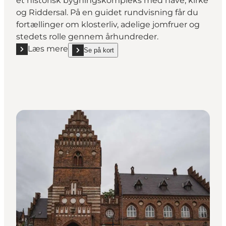
et historisk bygningskompleks med have, kirke
og Riddersal. På en guidet rundvisning får du
fortællinger om klosterliv, adelige jomfruer og
stedets rolle gennem århundreder.
Læs mere
Se på kort
Læs mere "Roskilde Kloster – Rundvisning i en kultur
show Roskilde Kloster – Rundvisning i en kulturhisto