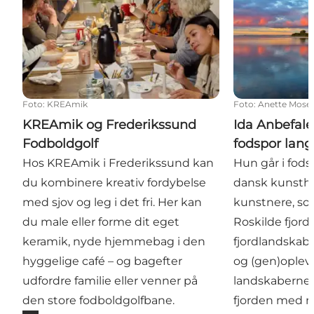
Foto
:
KREAmik
Foto
:
Anette Mose
KREAmik og Frederikssund
Ida Anbefale
Fodboldgolf
fodspor lang
Hos KREAmik i Frederikssund kan
Hun går i fods
du kombinere kreativ fordybelse
dansk kunsthis
med sjov og leg i det fri. Her kan
kunstnere, so
du male eller forme dit eget
Roskilde fjord 
keramik, nyde hjemmebag i den
fjordlandskab
hyggelige café – og bagefter
og (gen)oplev
udfordre familie eller venner på
landskaberne 
den store fodboldgolfbane.
fjorden med n