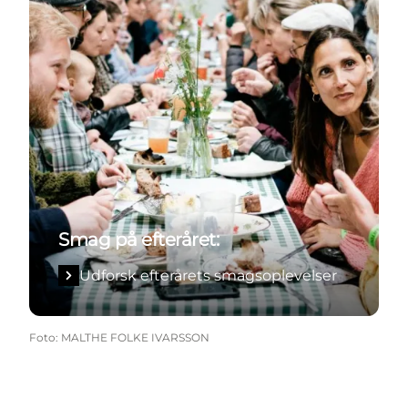
Smag på efteråret:
Udforsk efterårets smagsoplevelser
Foto
:
MALTHE FOLKE IVARSSON