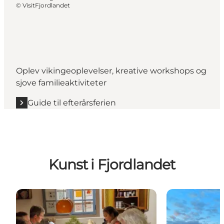
©
VisitFjordlandet
Oplev vikingeoplevelser, kreative workshops og
sjove familieaktiviteter
Guide til efterårsferien
Kunst i Fjordlandet
KREAmik og Frederikssund Fodboldgolf
Ida Anbefaler 