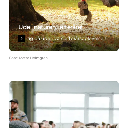
Ude i naturen i efteråret:
Tag på udendørs efterårsoplevelser!
Foto
:
Mette Holmgren
Udforsk efterårets smagsoplevelser