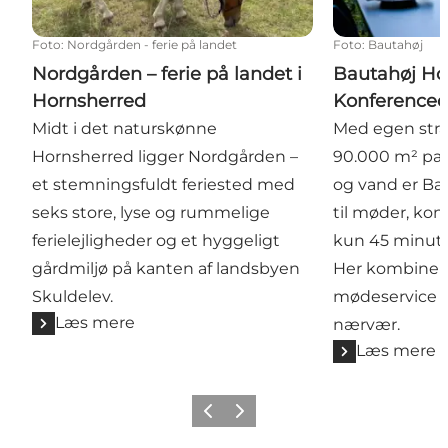
Foto
:
Nordgården - ferie på landet
Foto
:
Bautahøj
Nordgården – ferie på landet i
Bautahøj Ho
Hornsherred
Konferencec
Midt i det naturskønne
Med egen stra
Hornsherred ligger Nordgården –
90.000 m² park
et stemningsfuldt feriested med
og vand er Bau
seks store, lyse og rummelige
til møder, kon
ferielejligheder og et hyggeligt
kun 45 minutt
gårdmiljø på kanten af landsbyen
Her kombinere
Skuldelev.
mødeservice m
Læs mere
nærvær.
Læs mere
Forrige billede
Næste billede