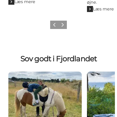
Læs mere
øjne.
Læs mere
Forrige billede
Næste billede
Sov godt i Fjordlandet
Nordgården – ferie på landet i Hornsherred
Bautahøj Hote