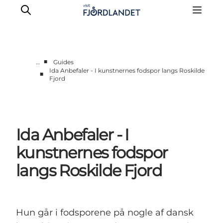
■
…
Guides
Ida Anbefaler - I kunstnernes fodspor langs Roskilde
■
Fjord
Byer & steder
Det sker
Guides & inspiration
Overnatning
Ida Anbefaler - I
Oplevelser
kunstnernes fodspor
langs Roskilde Fjord
Hun går i fodsporene på nogle af dansk