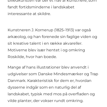
billedkunsten var der et hav af kunstnere, som
fandt fortidsminderne i landskabet
interessante at skildre.
Kunstneren J. Kornerup (1825–1913) var også
arkæolog, og han forenede sin faglige viden og
sit kreative talent i en række akvareller.
Motiverne blev især hentet i og omkring
Roskilde, hvor han boede.
Mange af hans illustrationer blev anvendt i
udgivelser som Danske Mindesmærker og Trap
Danmark. Karakteristisk for dem er, hvordan
dysserne indgår som en naturlig del af
landskabet, typisk med mos på overfladen og
vilde planter, der vokser rundt omkring.