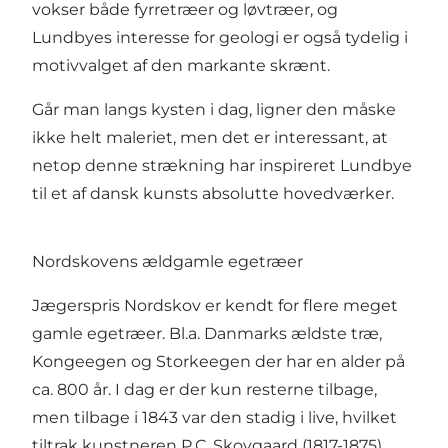
vokser både fyrretræer og løvtræer, og
Lundbyes interesse for geologi er også tydelig i
motivvalget af den markante skrænt.
Går man langs kysten i dag, ligner den måske
ikke helt maleriet, men det er interessant, at
netop denne strækning har inspireret Lundbye
til et af dansk kunsts absolutte hovedværker.
Nordskovens ældgamle egetræer
Jægerspris Nordskov
er kendt for flere meget
gamle egetræer. Bl.a. Danmarks ældste træ,
Kongeegen og Storkeegen der har en alder på
ca. 800 år. I dag er der kun resterne tilbage,
men tilbage i 1843 var den stadig i live, hvilket
tiltrak kunstneren P.C. Skovgaard (1817-1875).