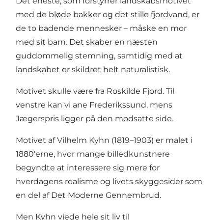
Det eneste, som forstyrrer landskabsmotivet
med de bløde bakker og det stille fjordvand, er
de to badende mennesker – måske en mor
med sit barn. Det skaber en næsten
guddommelig stemning, samtidig med at
landskabet er skildret helt naturalistisk.
Motivet skulle være fra Roskilde Fjord. Til
venstre kan vi ane Frederikssund, mens
Jægerspris ligger på den modsatte side.
Motivet af Vilhelm Kyhn (1819–1903) er malet i
1880’erne, hvor mange billedkunstnere
begyndte at interessere sig mere for
hverdagens realisme og livets skyggesider som
en del af Det Moderne Gennembrud.
Men Kyhn viede hele sit liv til