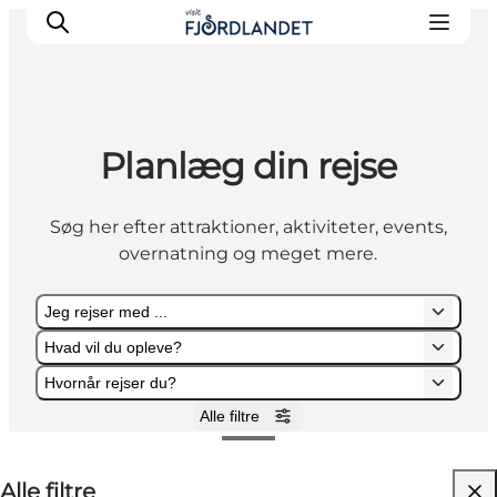
Planlæg din rejse
Byer & steder
Det sker
Søg her efter attraktioner, aktiviteter, events,
Guides & inspiration
overnatning og meget mere.
Overnatning
Oplevelser
Jeg rejser med ...
Hvad vil du opleve?
Hvornår rejser du?
Alle filtre
Jeg rejser med ...
Hvad vil du opleve?
Hvornår rejser du?
Alle filtre