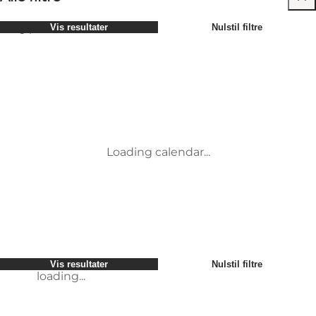
Vælg periode
Vis resultater
Nulstil filtre
Børn
Attraktioner
Venner
Overnatning
Mest populære
Sortér
:
Min virksomhed
Aktiviteter
Min partner
Begivenheder
loading...
Mig selv
Mad og drikke
Vis resultater
Nulstil filtre
Transport
Møder og konferencer
Vis resultater
Nulstil filtre
loading...
Loading calendar...
loading...
Vis resultater
Nulstil filtre
loading...