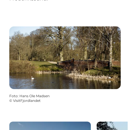
Foto
:
Hans Ole Madsen
©
VisitFjordlandet
Bolund ved Roskilde Fjord – istidslandskab, vandretu
Nationalpark 