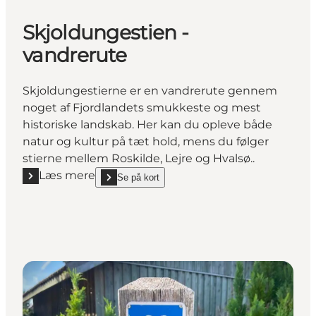
Skjoldungestien -
vandrerute
Skjoldungestierne er en vandrerute gennem
noget af Fjordlandets smukkeste og mest
historiske landskab. Her kan du opleve både
natur og kultur på tæt hold, mens du følger
stierne mellem Roskilde, Lejre og Hvalsø..
Læs mere
Se på kort
Læs mere "Skjoldungestien - vandrerute"
show Skjoldungestien - vandrerute on_map