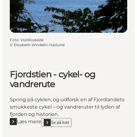
Foto
:
VisitRoskilde
©
Elisabeth Windelin-Haslund
Fjordstien - cykel- og
vandrerute
Spring på cyklen, og udforsk en af Fjordlandets
smukkeste cykel – og vandreruter til lyden af
fjorden og historien.
Læs mere
Se på kort
Læs mere "Fjordstien - cykel- og vandrerute"
show Fjordstien - cykel- og vandrerute on_map