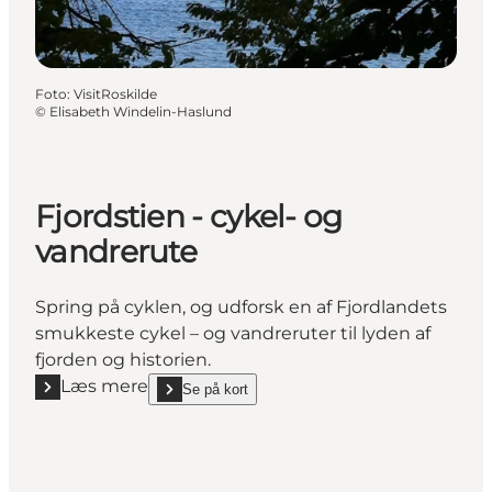
Foto
:
VisitRoskilde
©
Elisabeth Windelin-Haslund
Fjordstien - cykel- og
vandrerute
Spring på cyklen, og udforsk en af Fjordlandets
smukkeste cykel – og vandreruter til lyden af
fjorden og historien.
Læs mere
Se på kort
Læs mere "Fjordstien - cykel- og vandrerute"
show Fjordstien - cykel- og vandrerute on_map