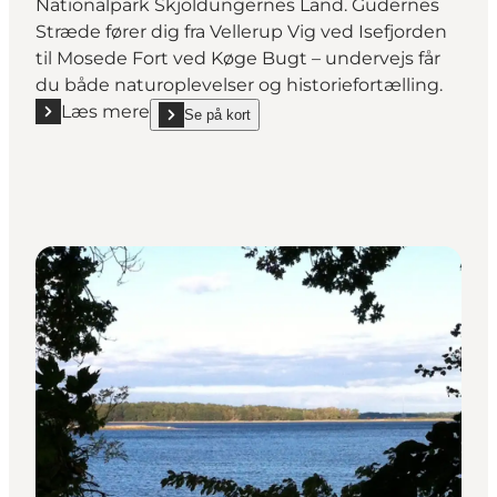
Nationalpark Skjoldungernes Land. Gudernes
Stræde fører dig fra Vellerup Vig ved Isefjorden
til Mosede Fort ved Køge Bugt – undervejs får
du både naturoplevelser og historiefortælling.
Læs mere
Se på kort
Læs mere "Gudernes Stræde - vandrerute"
show Gudernes Stræde - vandrerute on_map