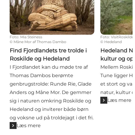
Foto
:
Mia Steiness
Foto
:
VisitRoskilde
©
Måne Mor af Thomas Dambo
©
Hedeland
Find Fjordlandets tre trolde i
Hedeland Na
Roskilde og Hedeland
kultur og op
I Fjordlandet kan du møde tre af
Mellem Roski
Thomas Dambos berømte
Tune ligger H
genbrugstrolde: Runde Rie, Glade
et stort og va
Anders og Måne Mor. De gemmer
natur, kultur o
Læs mere
sig i naturen omkring Roskilde og
Hedeland og inviterer både børn
og voksne ud på troldejagt i det fri.
Læs mere