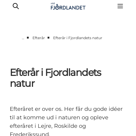
■
■
…
Efterår
Efterår i Fjordlandets natur
Byer & steder
Det sker
Guides & inspiration
Efterår i Fjordlandets
Overnatning
natur
Oplevelser
Efteråret er over os. Her får du gode idéer
til at komme ud i naturen og opleve
efteråret i Lejre, Roskilde og
Frederikssund.