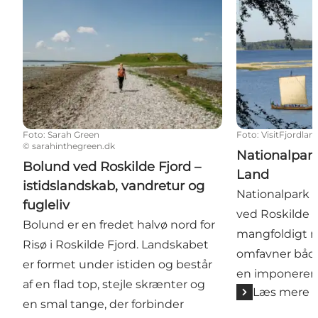
Foto
:
Sarah Green
Foto
:
VisitFjordlan
©
sarahinthegreen.dk
Nationalpar
Bolund ved Roskilde Fjord –
Land
istidslandskab, vandretur og
Nationalpark 
fugleliv
ved Roskilde f
Bolund er en fredet halvø nord for
mangfoldigt n
Risø i Roskilde Fjord. Landskabet
omfavner både
er formet under istiden og består
en imponeren
af en flad top, stejle skrænter og
Læs mere
en smal tange, der forbinder