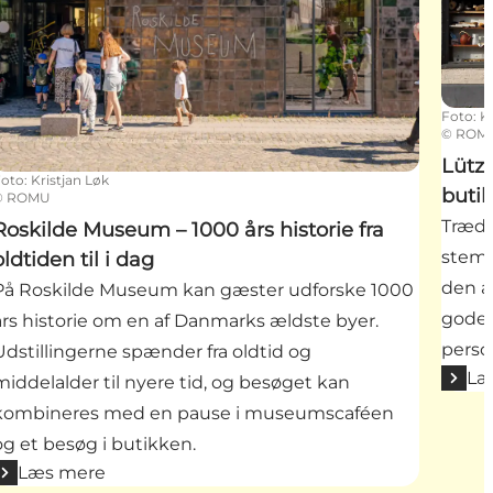
Foto
:
K
©
ROM
Lütz
Foto
:
Kristjan Løk
butik
©
ROMU
Træd 
Roskilde Museum – 1000 års historie fra
stemn
oldtiden til i dag
den a
På Roskilde Museum kan gæster udforske 1000
gode 
års historie om en af Danmarks ældste byer.
perso
Udstillingerne spænder fra oldtid og
Læ
middelalder til nyere tid, og besøget kan
kombineres med en pause i museumscaféen
og et besøg i butikken.
Læs mere