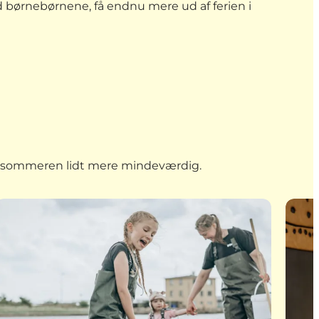
 børnebørnene, få endnu mere ud af ferien i
ør sommeren lidt mere mindeværdig.
lde
Mød Dyrene i Fjorden
Konge