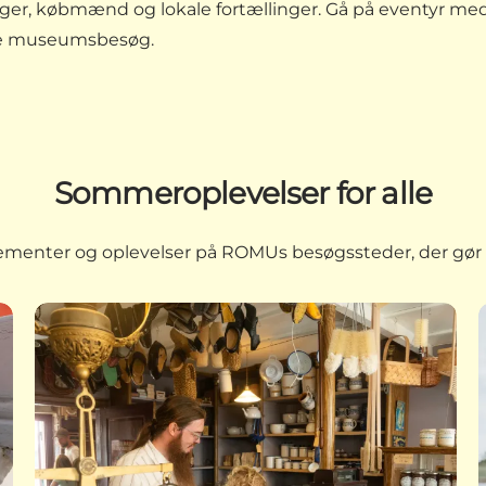
ger, købmænd og lokale fortællinger. Gå på eventyr med
ende museumsbesøg.
Sommeroplevelser for alle
angementer og oplevelser på ROMUs besøgssteder, der g
n i Frederikssund
Store vaskedag på Lützhøfts Købmandsgård i Roski