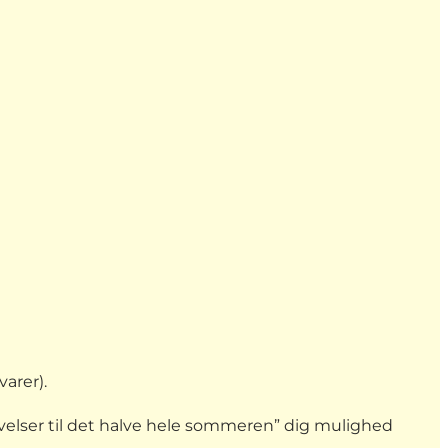
arer).
levelser til det halve hele sommeren” dig mulighed