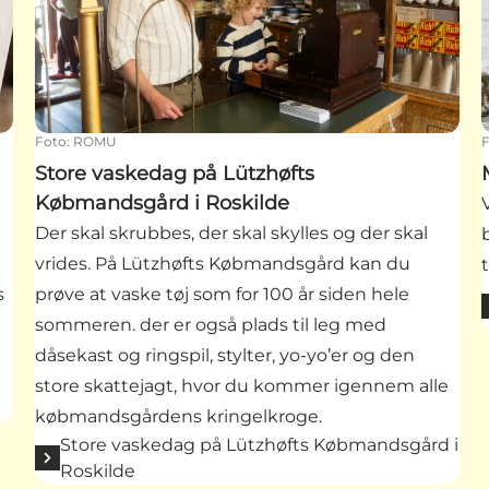
Foto
:
ROMU
Store vaskedag på Lützhøfts
Købmandsgård i Roskilde
Der skal skrubbes, der skal skylles og der skal
vrides. På Lützhøfts Købmandsgård kan du
s
prøve at vaske tøj som for 100 år siden hele
sommeren. der er også plads til leg med
dåsekast og ringspil, stylter, yo-yo’er og den
store skattejagt, hvor du kommer igennem alle
købmandsgårdens kringelkroge.
Store vaskedag på Lützhøfts Købmandsgård i
Roskilde