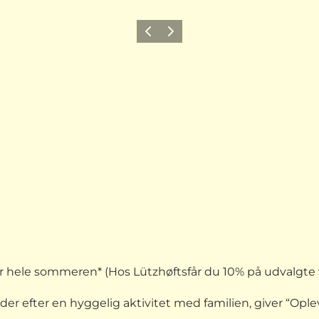
Forrige billede
Næste billede
 hele sommeren* (Hos Lützhøftsfår du 10% på udvalgte v
leder efter en hyggelig aktivitet med familien, giver “Op