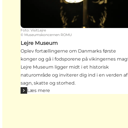
Foto
:
VisitLejre
©
Museumskoncernen ROMU
Lejre Museum
Oplev fortællingerne om Danmarks første
konger og gå i fodsporene på vikingernes magt
Lejre Museum ligger midt i et historisk
naturområde og inviterer dig ind i en verden af
sagn, skatte og storhed.
Læs mere