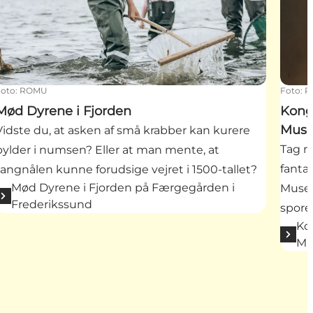
Foto
:
ROMU
Foto
:
R
Mød Dyrene i Fjorden
Kong
Mus
Vidste du, at asken af små krabber kan kurere
Tag m
bylder i numsen? Eller at man mente, at
fantas
tangnålen kunne forudsige vejret i 1500-tallet?
Mød Dyrene i Fjorden på Færgegården i
Museu
Frederikssund
spore
Ko
M