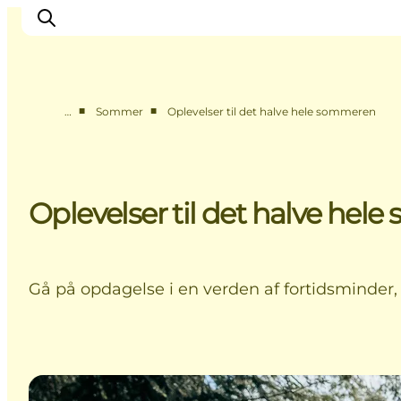
■
■
…
Sommer
Oplevelser til det halve hele sommeren
Byer & steder
Det sker
Guides & inspiration
Oplevelser til det halve he
Overnatning
Oplevelser
Gå på opdagelse i en verden af fortidsminder,