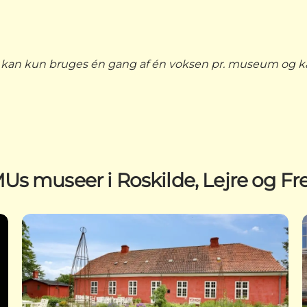
tten kan kun bruges én gang af én voksen pr. museum og
s museer i Roskilde, Lejre og Fr
Frederikssund Museum, Færgegården - En tidsrejse
R