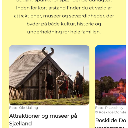
Inden for kort afstand finder du et væld af
attraktioner, museer og seværdigheder, der
byder på både kultur, historie og
underholdning for hele familien.
Attraktioner og museer på Sjælland
Roskilde Domk
Foto
:
Ole Malling
Foto
:
P Leschley
©
Roskilde Domkir
Attraktioner og museer på
Roskilde Do
Sjælland