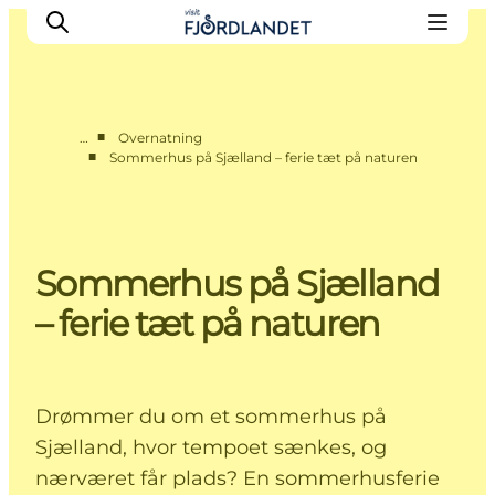
■
…
Overnatning
■
Sommerhus på Sjælland – ferie tæt på naturen
Byer & steder
Det sker
Guides & inspiration
Sommerhus på Sjælland
Overnatning
Oplevelser
– ferie tæt på naturen
Drømmer du om et sommerhus på
Sjælland, hvor tempoet sænkes, og
nærværet får plads? En sommerhusferie