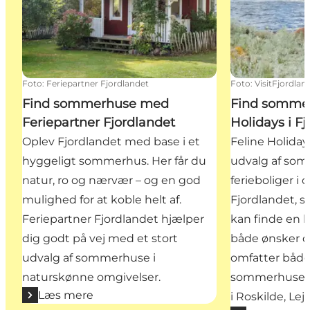
Foto
:
Feriepartner Fjordlandet
Foto
:
VisitFjordlan
Find sommerhuse med
Find somme
Feriepartner Fjordlandet
Holidays i F
Oplev Fjordlandet med base i et
Feline Holiday
hyggeligt sommerhus. Her får du
udvalg af so
natur, ro og nærvær – og en god
ferieboliger i
mulighed for at koble helt af.
Fjordlandet, 
Feriepartner Fjordlandet hjælper
kan finde en b
dig godt på vej med et stort
både ønsker o
udvalg af sommerhuse i
omfatter både
naturskønne omgivelser.
sommerhuse og
Læs mere
i Roskilde, Le