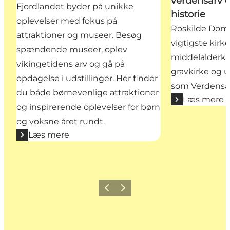
verdensarv o
Fjordlandet byder på unikke
historie
oplevelser med fokus på
Roskilde Dom
attraktioner og museer. Besøg
vigtigste kirk
spændende museer, oplev
middelalderka
vikingetidens arv og gå på
gravkirke og
opdagelse i udstillinger. Her finder
som Verdensar
du både børnevenlige attraktioner
Læs mere
og inspirerende oplevelser for børn
og voksne året rundt.
Læs mere
Forrige billede
Næste billede