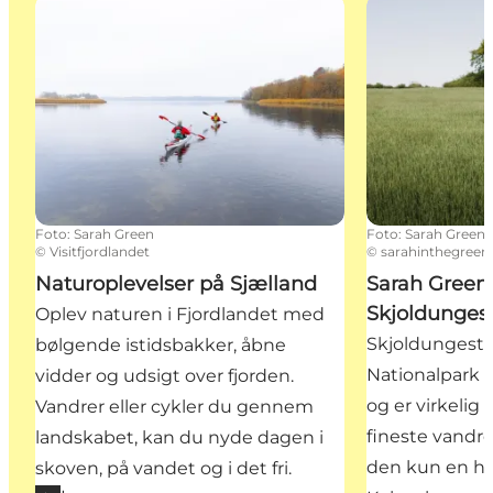
Naturoplevelser på Sjælland
Sarah Green –
Foto
:
Sarah Green
Foto
:
Sarah Green
©
Visitfjordlandet
©
sarahinthegreen
Naturoplevelser på Sjælland
Sarah Green
Skjoldunges
Oplev naturen i Fjordlandet med
Skjoldungest
bølgende istidsbakker, åbne
Nationalpark 
vidder og udsigt over fjorden.
og er virkelig 
Vandrer eller cykler du gennem
fineste vandre
landskabet, kan du nyde dagen i
den kun en hal
skoven, på vandet og i det fri.