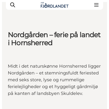
Nordgården – ferie på landet
Byer & steder
i Hornsherred
Det sker
Guides & inspiration
Overnatning
Midt i det naturskønne Hornsherred ligger
Oplevelser
Nordgården – et stemningsfuldt feriested
med seks store, lyse og rummelige
ferielejligheder og et hyggeligt gårdmiljø
på kanten af landsbyen Skuldelev.