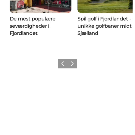
De mest populære
Spil golf i Fjordlandet -
seværdigheder i
unikke golfbaner midt 
Fjordlandet
Sjælland
Forrige billede
Næste billede
Share your wonders