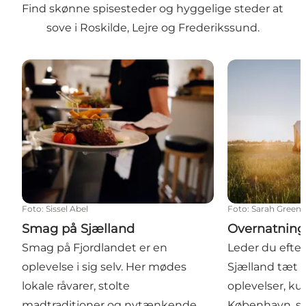
Find skønne spisesteder og hyggelige steder at
sove i Roskilde, Lejre og Frederikssund.
Smag på Sjælland
Overnatning p
Foto
:
Sissel Abel
Foto
:
Sarah Green
Smag på Sjælland
Overnatning
Smag på Fjordlandet er en
Leder du efte
oplevelse i sig selv. Her mødes
Sjælland tæt 
lokale råvarer, stolte
oplevelser, ku
madtraditioner og nytænkende
København, så