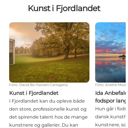
Kunst i Fjordlandet
Kunst i Fjordlandet
Ida Anbefaler 
Foto
:
David Bo Hansen Cartagena
Foto
:
Anette Mose
Kunst i Fjordlandet
Ida Anbefale
fodspor lang
I Fjordlandet kan du opleve både
Hun går i fods
den store, professionelle kunst og
dansk kunsthis
det spirende talent hos de mange
kunstnere, so
kunstnere og gallerier. Du kan