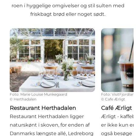
roen i hyggelige omgivelser og stil sulten med
friskbagt brød eller noget sødt.
Restaurant Herthadalen
Café Ærligt
Foto
:
Marie Louise Munkegaard
Foto
:
VisitFjordlan
©
Herthadalen
©
Cafe Ærligt
Restaurant Herthadalen
Café Ærligt
Restaurant Herthadalen ligger
Ærligt - kaffeb
naturskønt i skoven, for enden af
er ikke kun en
Danmarks længste allé, Ledreborg
også besøge i