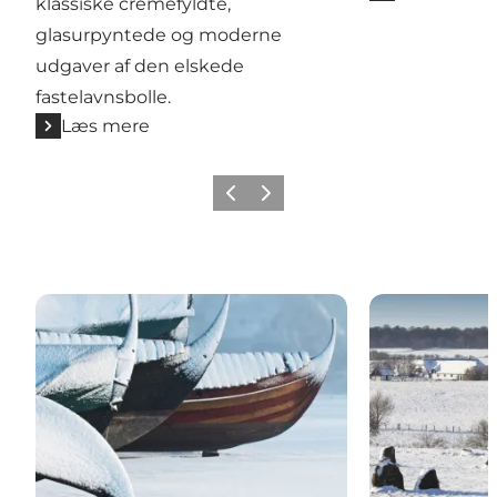
klassiske cremefyldte,
glasurpyntede og moderne
udgaver af den elskede
fastelavnsbolle.
Læs mere
Forrige billede
Næste billede
Vinter på museerne
Ud i naturen i 