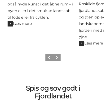
Roskilde fjord 
også nyde kunst i det åbne rum – i
fjordlandskab
byen eller i det smukke landskab,
og (gen)oplev
til fods eller fra cyklen.
Læs mere
landskaberne 
fjorden med n
øjne.
Læs mere
Forrige billede
Næste billede
Spis og sov godt i
Fjordlandet