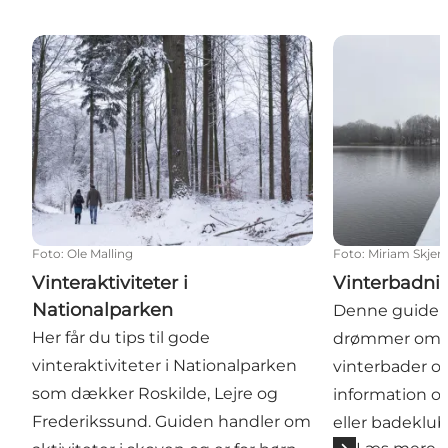
Vinteraktiviteter i Nationalparken
Vinterbadning 
Foto
:
Ole Malling
Foto
:
Miriam Skjer
Vinteraktiviteter i
Vinterbadnin
Nationalparken
Denne guide er
Her får du tips til gode
drømmer om a
vinteraktiviteter i Nationalparken
vinterbader og
som dækker Roskilde, Lejre og
information 
Frederikssund. Guiden handler om
eller badeklub