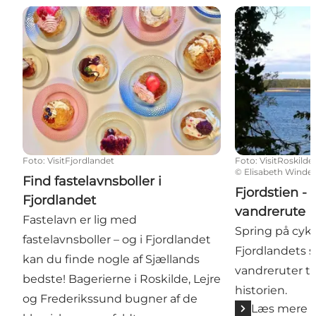
Find fastelavnsboller i Fjordlandet
Fjordstien - c
Foto
:
VisitFjordlandet
Foto
:
VisitRoskilde
©
Elisabeth Winde
Find fastelavnsboller i
Fjordstien - 
Fjordlandet
vandrerute
Fastelavn er lig med
Spring på cykl
fastelavnsboller – og i Fjordlandet
Fjordlandets 
kan du finde nogle af Sjællands
vandreruter ti
bedste! Bagerierne i Roskilde, Lejre
historien.
og Frederikssund bugner af de
Læs mere