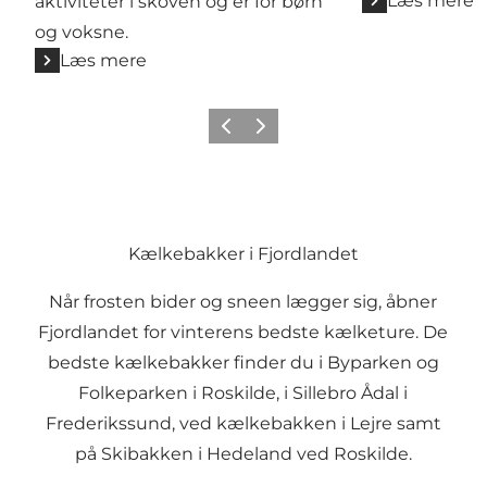
Læs mere
aktiviteter i skoven og er for børn
og voksne.
Læs mere
Forrige billede
Næste billede
Kælkebakker i Fjordlandet
Når frosten bider og sneen lægger sig, åbner
Fjordlandet for vinterens bedste kælketure. De
bedste kælkebakker finder du i
Byparken
og
Folkeparken
i Roskilde, i
Sillebro Ådal
i
Frederikssund, ved
kælkebakken i Lejre
samt
på
Skibakken i Hedeland
ved Roskilde.