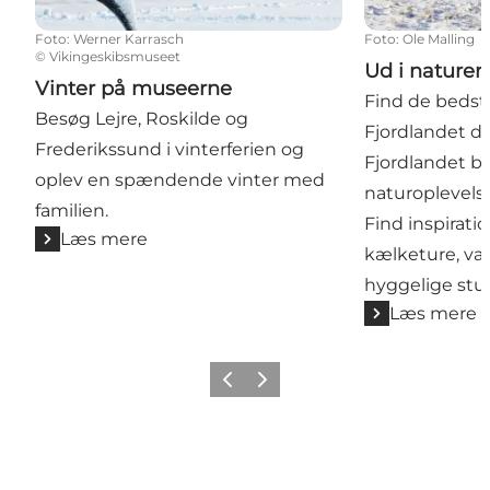
Foto
:
Werner Karrasch
Foto
:
Ole Malling
©
Vikingeskibsmuseet
Ud i naturen 
Vinter på museerne
Find de bedste
Besøg Lejre, Roskilde og
Fjordlandet d
Frederikssund i vinterferien og
Fjordlandet b
oplev en spændende vinter med
naturoplevelse
familien.
Find inspiratio
Læs mere
kælketure, va
hyggelige stund
Læs mere
Forrige billede
Næste billede