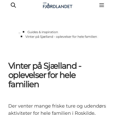
■
…
Guides & inspiration
■
Vinter på Sjælland - oplevelser for hele familien
Byer & steder
Det sker
Guides & inspiration
Vinter på Sjælland -
Overnatning
Oplevelser
oplevelser for hele
familien
Der venter mange friske ture og udendørs
aktiviteter for hele familien i Roskilde,