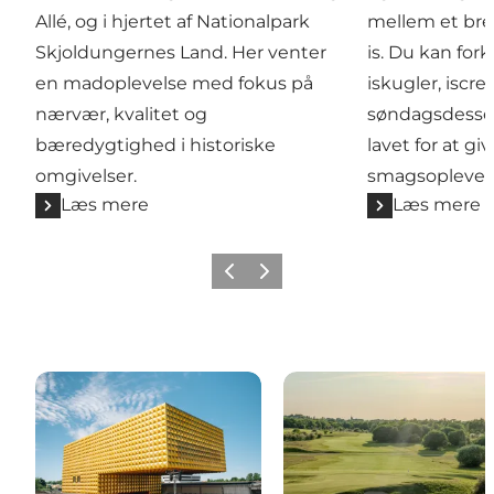
Allé, og i hjertet af Nationalpark
mellem et bre
Skjoldungernes Land. Her venter
is. Du kan for
en madoplevelse med fokus på
iskugler, iscre
nærvær, kvalitet og
søndagsdesse
bæredygtighed i historiske
lavet for at gi
omgivelser.
smagsoplevels
Læs mere
Læs mere
Forrige billede
Næste billede