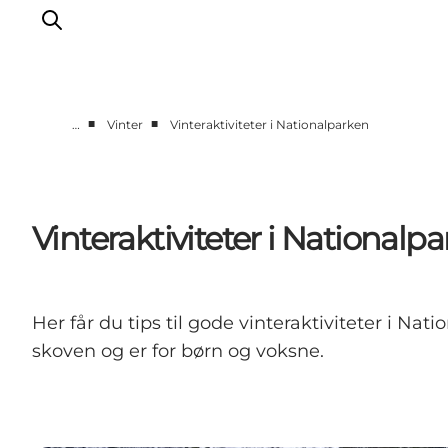
■
■
…
Vinter
Vinteraktiviteter i Nationalparken
Byer & steder
Det sker
Guides & inspiration
Vinteraktiviteter i Nationalp
Overnatning
Oplevelser
Her får du tips til gode vinteraktiviteter i N
skoven og er for børn og voksne.