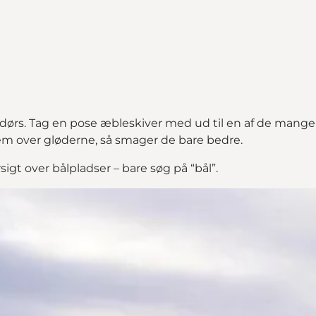
ørs. Tag en pose æbleskiver med ud til en af de mange b
em over gløderne, så smager de bare bedre.
igt over bålpladser – bare søg på “bål”.