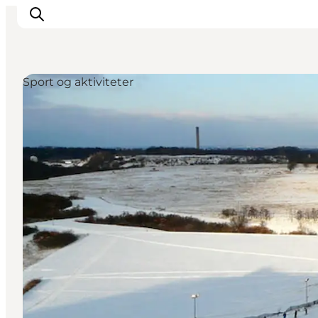
Sport og aktiviteter
Byer & steder
Det sker
Guides & inspiration
Overnatning
Oplevelser