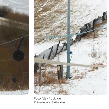
Foto
:
VisitRoskilde
©
Hedeland Skibakke