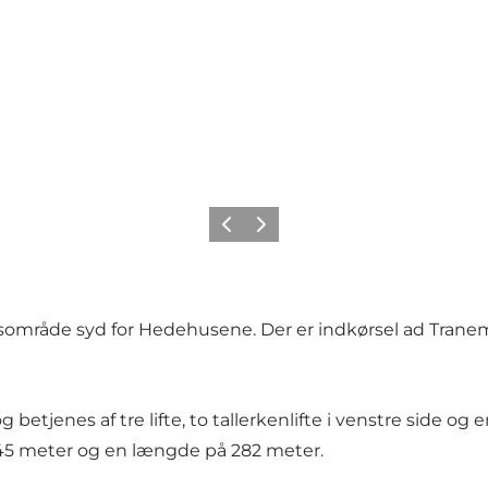
Forrige billede
Næste billede
idsområde syd for Hedehusene. Der er indkørsel ad Tranem
etjenes af tre lifte, to tallerkenlifte i venstre side og e
 45 meter og en længde på 282 meter.