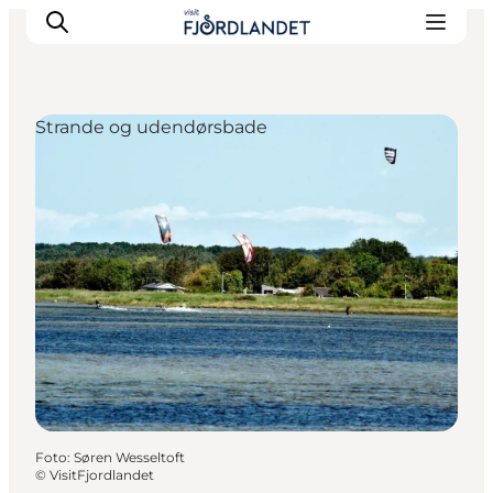
Strande og udendørsbade
Byer & steder
Det sker
Guides & inspiration
Overnatning
Oplevelser
Foto
:
Søren Wesseltoft
©
VisitFjordlandet