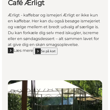
Café Ærligt
Ærligt - kaffebar og ismejeri Ærligt er ikke kun
en kaffebar. Her kan du også besøge ismejeriet
og vælge mellem et bredt udvalg af særlige is.
Du kan forkæle dig selv med iskugler, iscreme
eller en søndagsdessert – alt sammen lavet for
at give dig en skøn smagsoplevelse.
Læs mere
Se på kort
Læs mere "Café Ærligt"
show Café Ærligt on_map