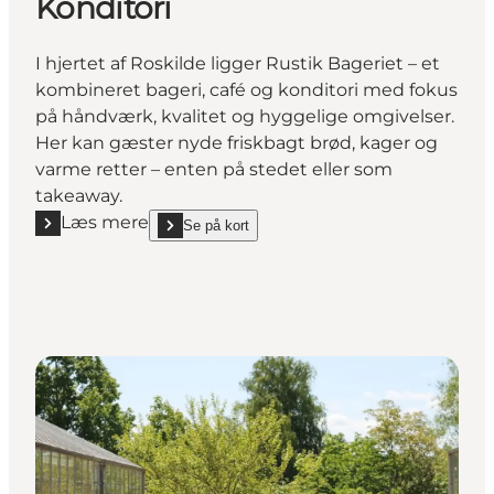
Konditori
I hjertet af Roskilde ligger Rustik Bageriet – et
kombineret bageri, café og konditori med fokus
på håndværk, kvalitet og hyggelige omgivelser.
Her kan gæster nyde friskbagt brød, kager og
varme retter – enten på stedet eller som
takeaway.
Læs mere
Se på kort
Læs mere "Rustik Bageriet - Café og Konditori"
show Rustik Bageriet - Café og Konditori on_map