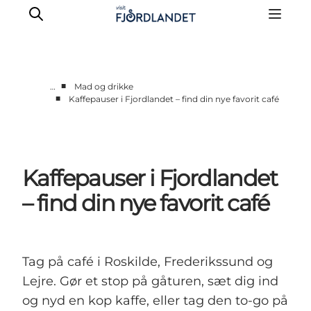
■
…
Mad og drikke
■
Kaffepauser i Fjordlandet – find din nye favorit café
Byer & steder
Det sker
Guides & inspiration
Kaffepauser i Fjordlandet
Overnatning
Oplevelser
– find din nye favorit café
Tag på café i Roskilde, Frederikssund og
Lejre. Gør et stop på gåturen, sæt dig ind
og nyd en kop kaffe, eller tag den to-go på