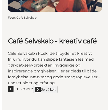
Foto
:
Cafe Selvskab
Café Selvskab - kreativ café
Café Selvskab i Roskilde tilbyder et kreativt
frirum, hvor du kan slippe fantasien løs med
gør-det-selv-projekter i hyggelige og
inspirerende omgivelser. Her er plads til både
fordybelse, nærvær og gode smagsoplevelser –
uanset alder og erfaring.
Læs mere
Se på kort
Læs mere "Café Selvskab - kreativ café"
show Café Selvskab - kreativ café on_map