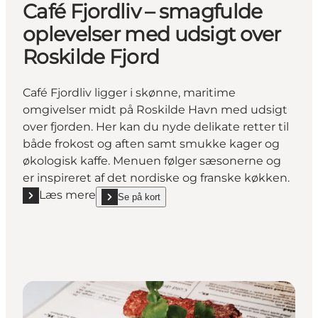
Café Fjordliv – smagfulde
oplevelser med udsigt over
Roskilde Fjord
Café Fjordliv ligger i skønne, maritime
omgivelser midt på Roskilde Havn med udsigt
over fjorden. Her kan du nyde delikate retter til
både frokost og aften samt smukke kager og
økologisk kaffe. Menuen følger sæsonerne og
er inspireret af det nordiske og franske køkken.
Læs mere
Se på kort
Læs mere "Café Fjordliv – smagfulde oplevelser med 
show Café Fjordliv – smagfulde oplevelser med udsi