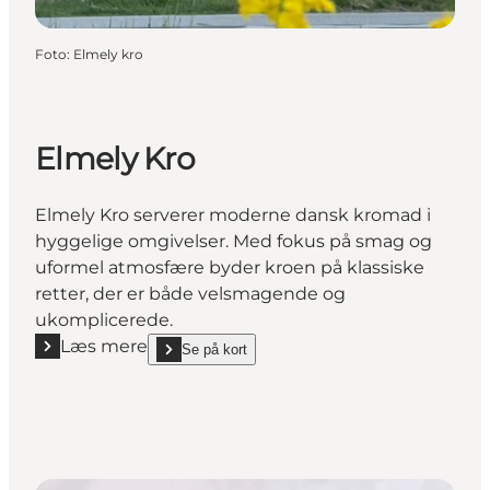
Foto
:
Elmely kro
Elmely Kro
Elmely Kro serverer moderne dansk kromad i
hyggelige omgivelser. Med fokus på smag og
uformel atmosfære byder kroen på klassiske
retter, der er både velsmagende og
ukomplicerede.
Læs mere
Se på kort
Læs mere "Elmely Kro"
show Elmely Kro on_map