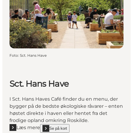
Foto
:
Sct. Hans Have
Sct. Hans Have
I Sct. Hans Haves Café finder du en menu, der
bygger på de bedste økologiske råvarer – enten
høstet direkte i haven eller hentet fra det
frodige opland omkring Roskilde.
Læs mere
Se på kort
Læs mere "Sct. Hans Have"
show Sct. Hans Have on_map