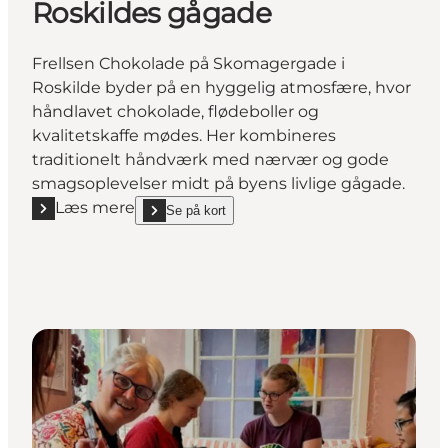
Roskildes gågade
Frellsen Chokolade på Skomagergade i
Roskilde byder på en hyggelig atmosfære, hvor
håndlavet chokolade, flødeboller og
kvalitetskaffe mødes. Her kombineres
traditionelt håndværk med nærvær og gode
smagsoplevelser midt på byens livlige gågade.
Læs mere
Se på kort
Læs mere "Håndlavet chokolade hos Frellsen Choko
show Håndlavet chokolade hos Frellsen Chokolade 