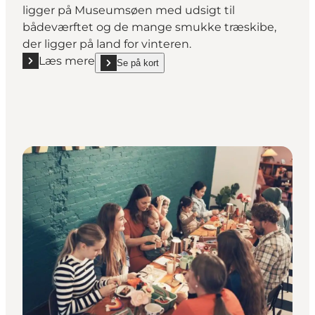
ligger på Museumsøen med udsigt til
bådeværftet og de mange smukke træskibe,
der ligger på land for vinteren.
Læs mere
Se på kort
Læs mere "Café Knarr på Vikingeskibsmuseet"
show Café Knarr på Vikingeskibsmuseet on_map