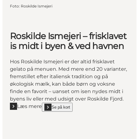
Foto
:
Roskilde Ismejeri
Roskilde Ismejeri – frisklavet
is midt i byen & ved havnen
Hos Roskilde Ismejeri er der altid frisklavet
gelato på menuen. Med mere end 20 varianter,
fremstillet efter italiensk tradition og på
økologisk mælk, kan både børn og voksne
finde en favorit – uanset om isen nydes midt i
byens liv eller med udsigt over Roskilde Fjord.
Læs mere
Se på kort
Læs mere "Roskilde Ismejeri – frisklavet is midt i b
show Roskilde Ismejeri – frisklavet is midt i byen 