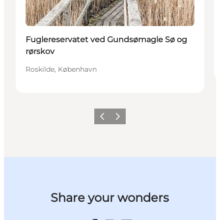
Fuglereservatet ved Gundsømagle Sø og
rørskov
Roskilde, København
Forrige billede
Næste billede
Share your wonders