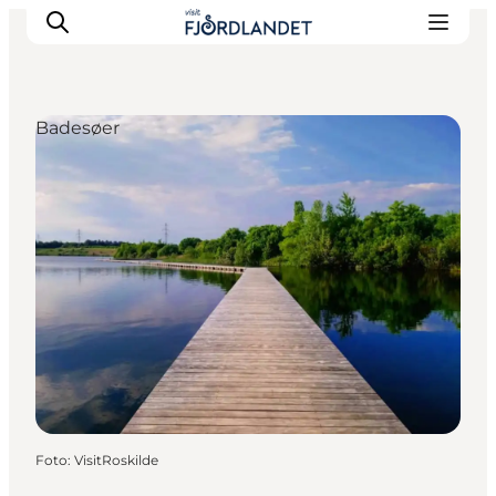
Badesøer
Byer & steder
Det sker
Guides & inspiration
Overnatning
Oplevelser
Foto
:
VisitRoskilde