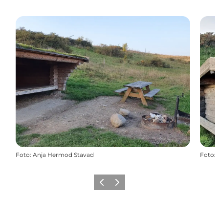
Foto
:
Anja Hermod Stavad
Foto
:
Forrige billede
Næste billede