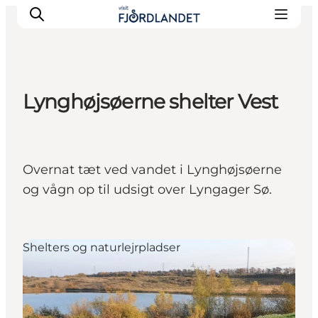
Lynghøjsøerne shelter Vest
Byer & steder
Det sker
Guides & inspiration
Overnat tæt ved vandet i Lynghøjsøerne
Overnatning
og vågn op til udsigt over Lyngager Sø.
Oplevelser
Shelters og naturlejrpladser