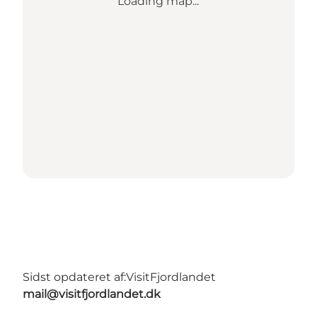
Loading map...
Sidst opdateret af:
VisitFjordlandet
mail@visitfjordlandet.dk