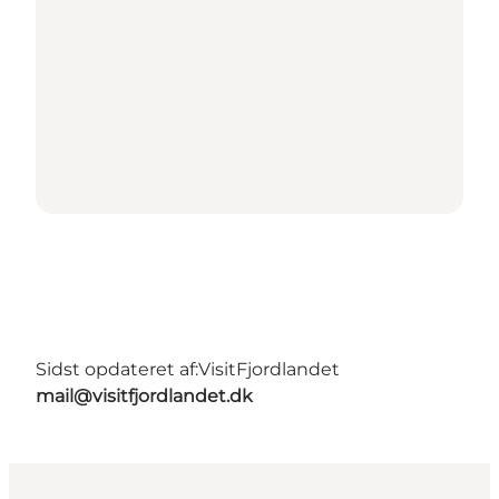
Sidst opdateret af:
VisitFjordlandet
mail@visitfjordlandet.dk