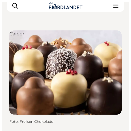
Cafeer
Byer & steder
Det sker
Guides & inspiration
Overnatning
Oplevelser
Foto
:
Frellsen Chokolade