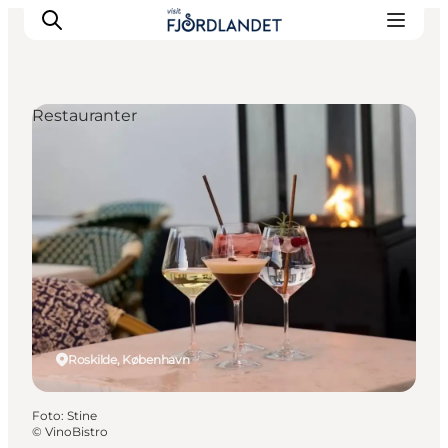
Restauranter
Byer & steder
Det sker
Guides & inspiration
Overnatning
Oplevelser
Roskilde, København
Foto
:
Stine
©
VinoBistro