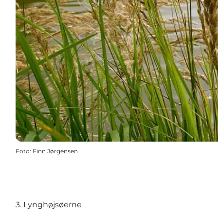
Foto
:
Finn Jørgensen
3. Lynghøjsøerne