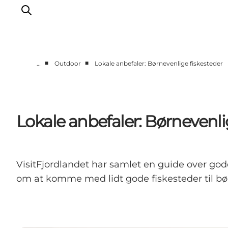
■
■
…
Outdoor
Lokale anbefaler: Børnevenlige fiskesteder
Byer & steder
Det sker
Guides & inspiration
Lokale anbefaler: Børnevenli
Overnatning
Oplevelser
VisitFjordlandet har samlet en guide over god
om at komme med lidt gode fiskesteder til bø