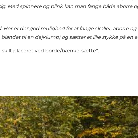
g. Med spinnere og blink kan man fange både aborre og
ed. Her er der god mulighed for at fange skaller, aborre 
 blandet til en dejklump) og sætter et lille stykke på en e
 skilt placeret ved borde/bænke-sætte”.