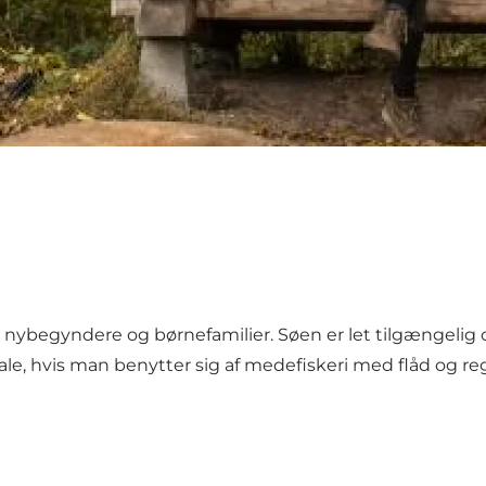
il nybegyndere og børnefamilier. Søen er let tilgængeli
få i tale, hvis man benytter sig af medefiskeri med flåd 