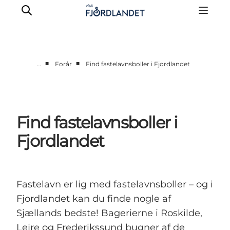
■
■
…
Forår
Find fastelavnsboller i Fjordlandet
Byer & steder
Det sker
Guides & inspiration
Find fastelavnsboller i
Overnatning
Fjordlandet
Oplevelser
Fastelavn er lig med fastelavnsboller – og i
Fjordlandet kan du finde nogle af
Sjællands bedste! Bagerierne i Roskilde,
Lejre og Frederikssund bugner af de