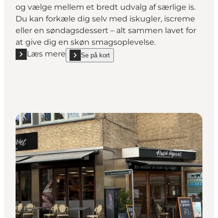
og vælge mellem et bredt udvalg af særlige is.
Du kan forkæle dig selv med iskugler, iscreme
eller en søndagsdessert – alt sammen lavet for
at give dig en skøn smagsoplevelse.
Læs mere
Se på kort
Læs mere "Café Ærligt"
show Café Ærligt on_map