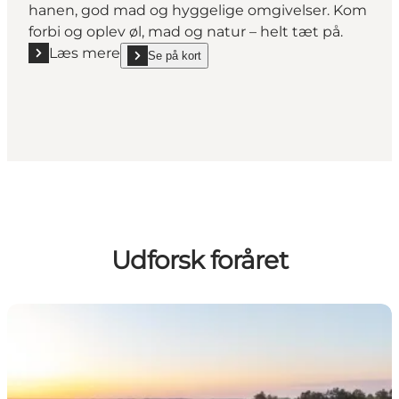
hanen, god mad og hyggelige omgivelser. Kom
forbi og oplev øl, mad og natur – helt tæt på.
Læs mere
Se på kort
Læs mere "Herslev Bryghus – Økologisk gårdbrygger
show Herslev Bryghus – Økologisk gårdbryggeri og
Udforsk foråret
Udforsk foråret på Sjælland