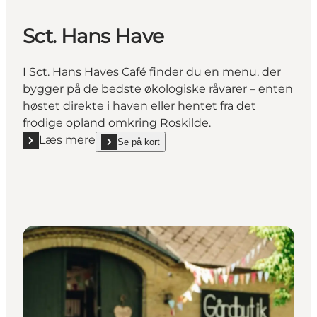
Sct. Hans Have
I Sct. Hans Haves Café finder du en menu, der
bygger på de bedste økologiske råvarer – enten
høstet direkte i haven eller hentet fra det
frodige opland omkring Roskilde.
Læs mere
Se på kort
Læs mere "Sct. Hans Have"
show Sct. Hans Have on_map