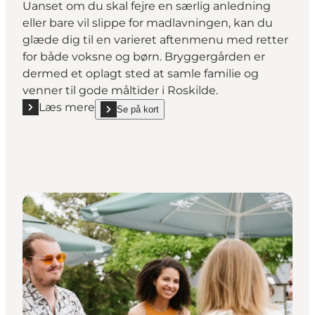
Uanset om du skal fejre en særlig anledning
eller bare vil slippe for madlavningen, kan du
glæde dig til en varieret aftenmenu med retter
for både voksne og børn. Bryggergården er
dermed et oplagt sted at samle familie og
venner til gode måltider i Roskilde.
Læs mere
Se på kort
Læs mere "Restaurant Bryggergården"
show Restaurant Bryggergården on_map