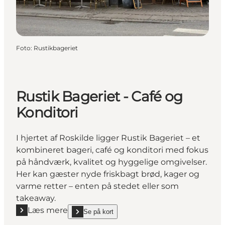
Foto
:
Rustikbageriet
Rustik Bageriet - Café og
Konditori
I hjertet af Roskilde ligger Rustik Bageriet – et
kombineret bageri, café og konditori med fokus
på håndværk, kvalitet og hyggelige omgivelser.
Her kan gæster nyde friskbagt brød, kager og
varme retter – enten på stedet eller som
takeaway.
Læs mere
Se på kort
Læs mere "Rustik Bageriet - Café og Konditori"
show Rustik Bageriet - Café og Konditori on_map