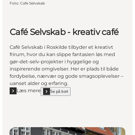
Foto
:
Cafe Selvskab
Café Selvskab - kreativ café
Café Selvskab i Roskilde tilbyder et kreativt
frirum, hvor du kan slippe fantasien løs med
gør-det-selv-projekter i hyggelige og
inspirerende omgivelser. Her er plads til både
fordybelse, nærvær og gode smagsoplevelser –
uanset alder og erfaring.
Læs mere
Se på kort
Læs mere "Café Selvskab - kreativ café"
show Café Selvskab - kreativ café on_map