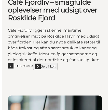
Café Fjordliv – smagfulde
oplevelser med udsigt over
Roskilde Fjord
Café Fjordliv ligger i skønne, maritime
omgivelser midt på Roskilde Havn med udsigt
over fjorden. Her kan du nyde delikate retter til
både frokost og aften samt smukke kager og
økologisk kaffe. Menuen følger sæsonerne og
er inspireret af det nordiske og franske køkken.
Læs mere
Se på kort
Læs mere "Café Fjordliv – smagfulde oplevelser med 
show Café Fjordliv – smagfulde oplevelser med udsi