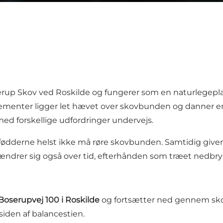
erup Skov ved Roskilde og fungerer som en naturlegepla
lementer ligger let hævet over skovbunden og danner 
ed forskellige udfordringer undervejs.
vor fødderne helst ikke må røre skovbunden. Samtidig give
ændrer sig også over tid, efterhånden som træet nedbry
Boserupvej 100 i Roskilde
og fortsætter ned gennem sko
siden af balancestien.