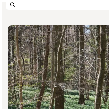
Legepladser
Byer & steder
Det sker
Guides & inspiration
Overnatning
Oplevelser