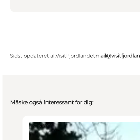
Sidst opdateret af:
VisitFjordlandet
mail@visitfjordla
Måske også interessant for dig:
Aktiviteter