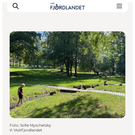
Ture på egen hånd
Byer & steder
Det sker
Guides & inspiration
Overnatning
Oplevelser
Foto
:
Sofie Myschetzky
©
VisitFjordlandet