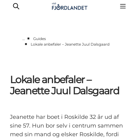
■
…
Guides
■
Lokale anbefaler – Jeanette Juul Dalsgaard
Byer & steder
Det sker
Guides & inspiration
Lokale anbefaler –
Overnatning
Oplevelser
Jeanette Juul Dalsgaard
Jeanette har boet i Roskilde 32 år ud af
sine 57. Hun bor selv i centrum sammen
med sin mand og elsker Roskilde, fordi