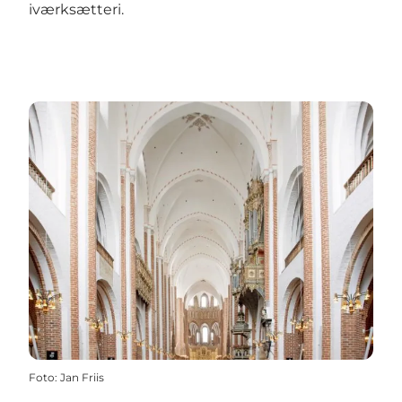
iværksætteri.
Foto
:
Jan Friis