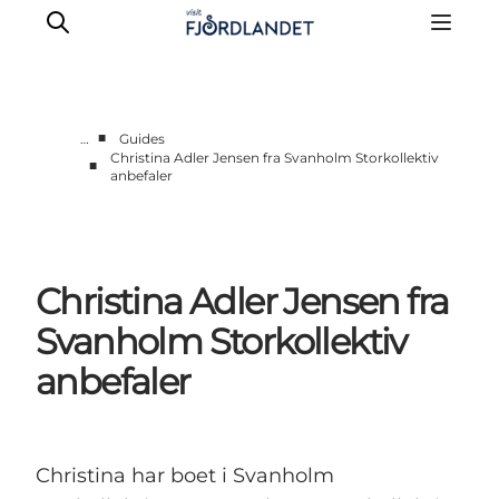
■
…
Guides
Christina Adler Jensen fra Svanholm Storkollektiv
■
anbefaler
Byer & steder
Det sker
Guides & inspiration
Overnatning
Christina Adler Jensen fra
Oplevelser
Svanholm Storkollektiv
anbefaler
Christina har boet i Svanholm