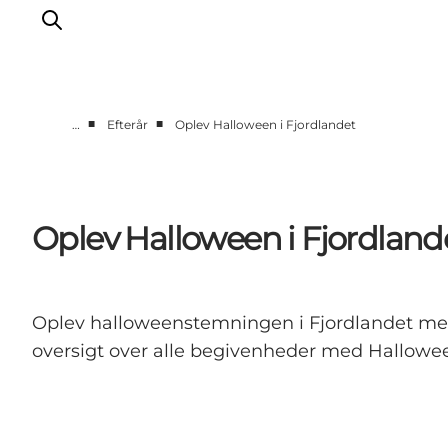
■
■
…
Efterår
Oplev Halloween i Fjordlandet
Byer & steder
Det sker
Guides & inspiration
Oplev Halloween i Fjordland
Overnatning
Oplevelser
Oplev halloweenstemningen i Fjordlandet med 
oversigt over alle begivenheder med Hallowee