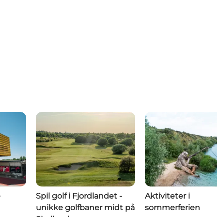
e
Spil golf i Fjordlandet -
Aktiviteter i
unikke golfbaner midt på
sommerferien