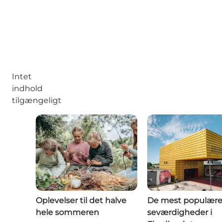
Intet
indhold
tilgængeligt
Oplevelser til det halve
De mest populær
hele sommeren
seværdigheder i