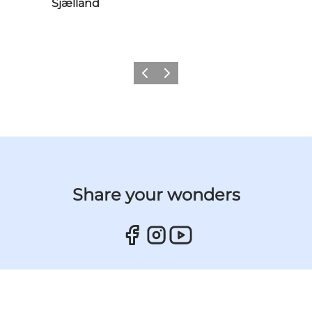
Sjælland
Forrige billede
Næste billede
Share your wonders