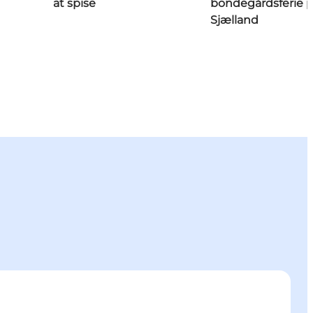
at spise
bondegårdsferie 
Sjælland