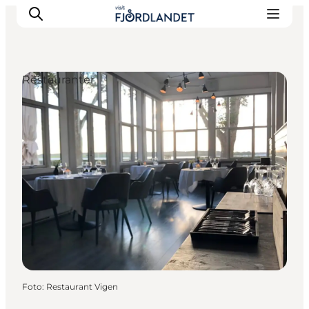
Restauranter
Byer & steder
Det sker
Guides & inspiration
Overnatning
Oplevelser
Foto
:
Restaurant Vigen