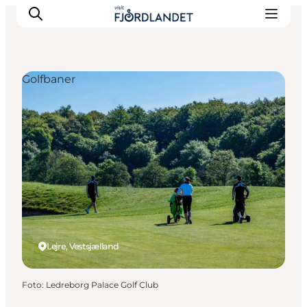
Golfbaner
Byer & steder
Det sker
Guides & inspiration
Overnatning
Oplevelser
Lejre, Vestsjælland
Foto
:
Ledreborg Palace Golf Club