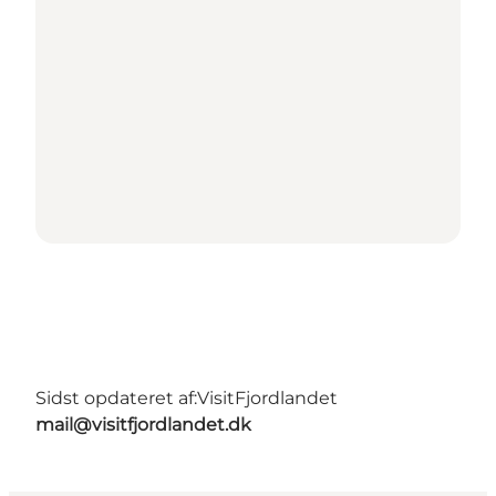
Sidst opdateret af:
VisitFjordlandet
mail@visitfjordlandet.dk