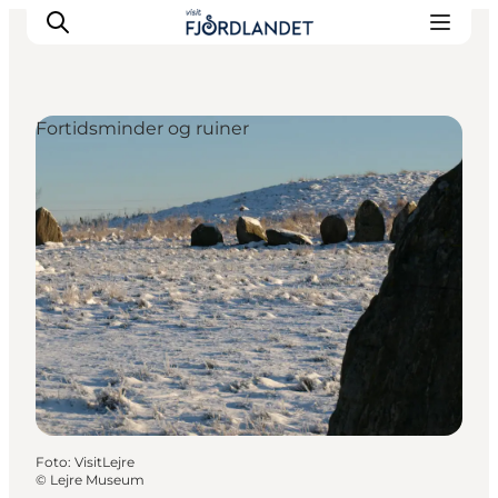
Fortidsminder og ruiner
Byer & steder
Det sker
Guides & inspiration
Overnatning
Oplevelser
Foto
:
VisitLejre
©
Lejre Museum