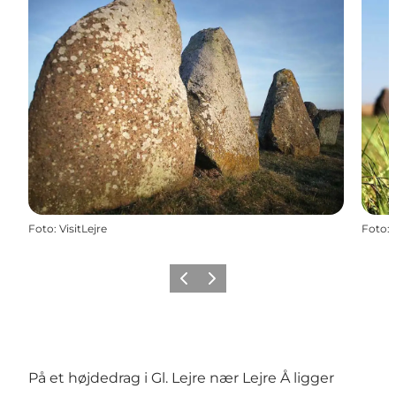
Foto
:
VisitLejre
Foto
:
Forrige billede
Næste billede
På et højdedrag i Gl. Lejre nær Lejre Å ligger