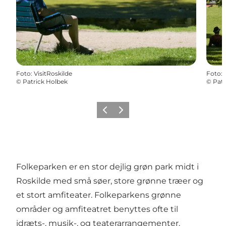
Foto
:
VisitRoskilde
Foto
:
©
Patrick Holbek
©
Patr
Forrige billede
Næste billede
Folkeparken er en stor dejlig grøn park midt i
Roskilde med små søer, store grønne træer og
et stort amfiteater. Folkeparkens grønne
områder og amfiteatret benyttes ofte til
idræts-, musik-, og teaterarrangementer.