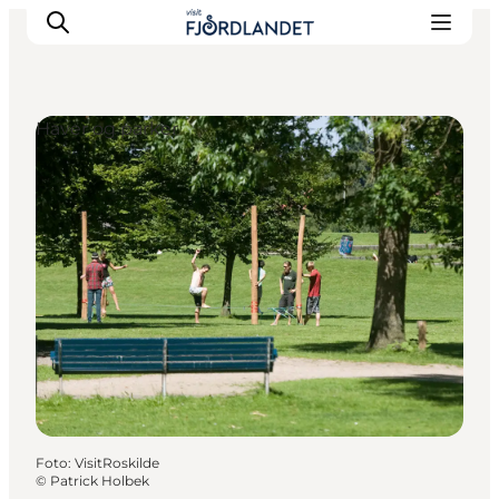
Haver og parker
Byer & steder
Det sker
Guides & inspiration
Overnatning
Oplevelser
Foto
:
VisitRoskilde
©
Patrick Holbek