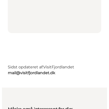
Sidst opdateret af:
VisitFjordlandet
mail@visitfjordlandet.dk