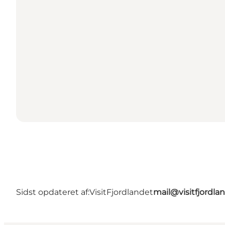
Sidst opdateret af:
VisitFjordlandet
mail@visitfjordla