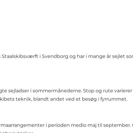
ns Staalskibsværft i Svendborg og har i mange år sejlet
lagte sejladser i sommermånederne. Stop og rute varie
kibets teknik, blandt andet ved et besøg i fyrrummet.
r firmaarrangementer i perioden medio maj til september.