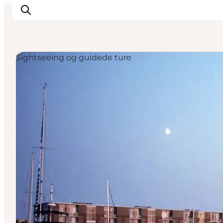
Sightseeing og guidede ture
Byer & steder
Det sker
Guides & inspiration
Overnatning
Oplevelser