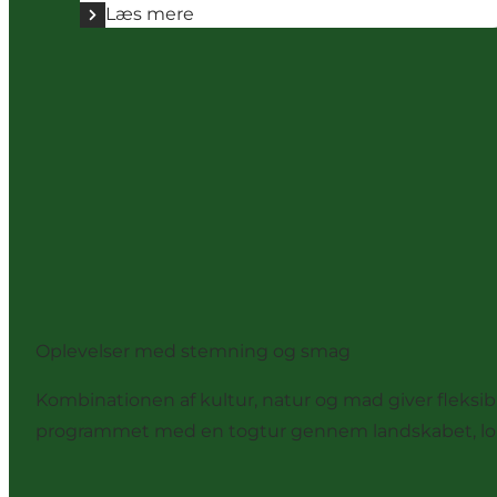
Læs mere
Oplevelser med stemning og smag
Kombinationen af kultur, natur og mad giver fleksi
programmet med en togtur gennem landskabet, loka