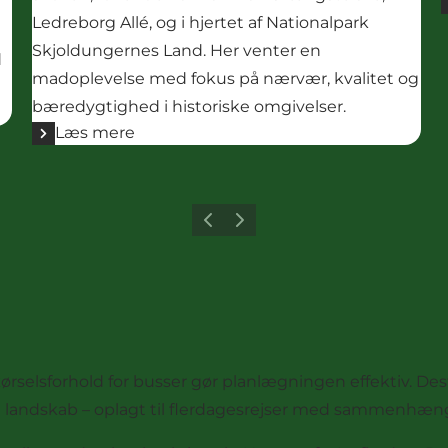
Ledreborg Allé, og i hjertet af Nationalpark
Skjoldungernes Land. Her venter en
d
madoplevelse med fokus på nærvær, kvalitet og
bæredygtighed i historiske omgivelser.
Læs mere
Forrige billede
Næste billede
ørselsforhold for busser gør planlægningen effektiv. De
e landskab – oplagt til flerdagesrejser med sammenhæn