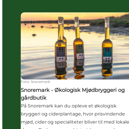
Snoremark - Økologisk Mjødbryggeri og gårdb
Foto
:
Snoremark
Snoremark - Økologisk Mjødbryggeri og
gårdbutik
På Snoremark kan du opleve et økologisk
bryggeri og ciderplantage, hvor prisvindende
mjød, cider og specialiteter bliver til med lokal