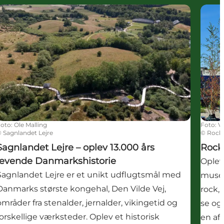
royal historie
Sagnlandet Lejre – oplev 13.000 års levende Danmarkshis
Rockm
Foto
:
Ole Malling
Foto
:
V
©
Sagnlandet Lejre
©
Rock
Sagnlandet Lejre – oplev 13.000 års
Rock
levende Danmarkshistorie
Oplev
Sagnlandet Lejre er et unikt udflugtsmål med
museu
Danmarks største kongehal, Den Vilde Vej,
rock,
områder fra stenalder, jernalder, vikingetid og
se og
forskellige værksteder. Oplev et historisk
en af