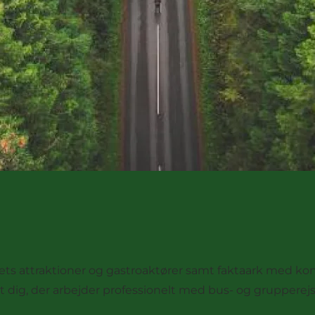
dets attraktioner og gastroaktører samt faktaark med konk
 dig, der arbejder professionelt med bus- og grupperejse