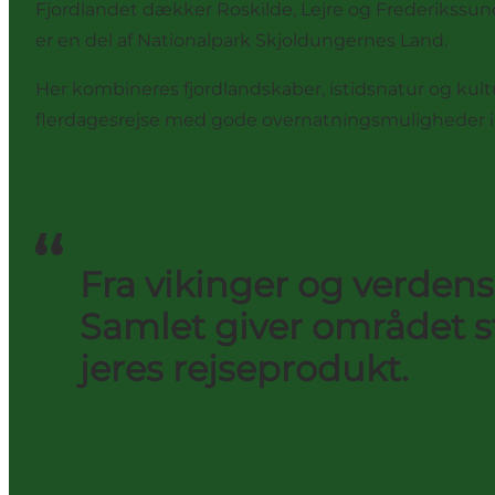
Fjordlandet dækker Roskilde, Lejre og Frederikssund
er en del af Nationalpark Skjoldungernes Land.
Her kombineres fjordlandskaber, istidsnatur og kult
flerdagesrejse med gode overnatningsmuligheder i
Fra vikinger og verdensa
Samlet giver området st
jeres rejseprodukt.