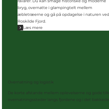
råvarer. Du kan smage historiske og moderne
bryg, overnatte i glampingtelt mellem
æbletræerne og gå på opdagelse i naturen ve
Roskilde Fjord.
Læs mere
Overnatning og logistik
De korte afstande mellem oplevelserne og gode tilk
overnatningssteder langs fjordene og i det bakked