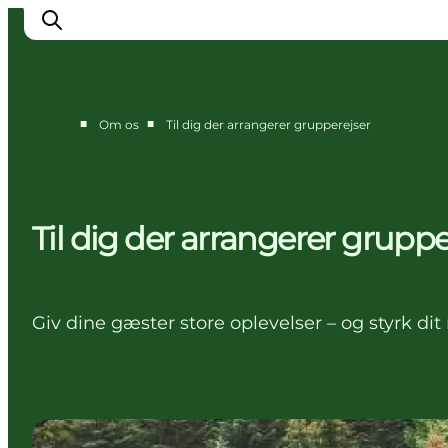
■
■
Om os
Til dig der arrangerer grupperejser
Partnere
Kontakt
Presse
Til dig der arrangerer gruppe
Giv dine gæster store oplevelser – og styrk d