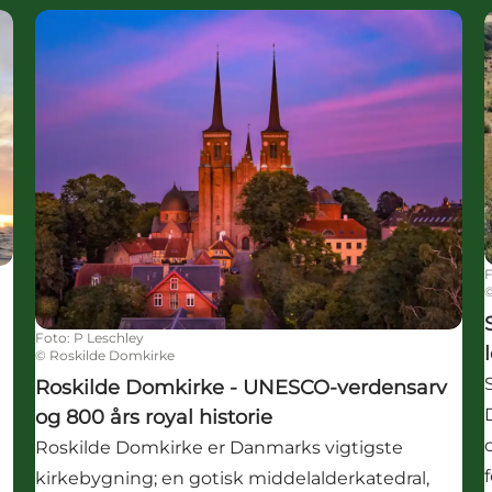
Roskilde Domkirke - UNESCO-verdensarv og 800 års 
Foto
:
P Leschley
©
Roskilde Domkirke
Roskilde Domkirke - UNESCO-verdensarv
og 800 års royal historie
Roskilde Domkirke er Danmarks vigtigste
kirkebygning; en gotisk middelalderkatedral,