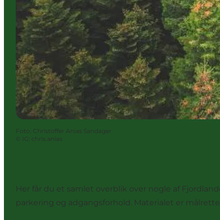
Foto
:
Christoffer Anias Sandager
©
IG: chris.anias
Her får du et samlet overblik over nogle af Fjordlan
parkering og adgangsforhold. Materialet er målrettet