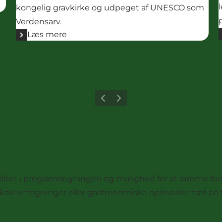
kongelig gravkirke og udpeget af UNESCO som
Verdensarv.
Læs mere
Forrige billede
Næste billede
bilitet i programlægningen og mulighed for at ramme for
le smagninger eller gastronomiske oplevelser tæt på f