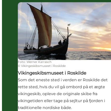
Vikingeskibsmuseet i Roskilde
Foto
:
Werner Karrasch
©
Vikingeskibsmuseet i Roskilde
Vikingeskibsmuseet i Roskilde
Som det eneste sted i verden er Roskilde det
rette sted, hvis du vil gå ombord på et ægte
vikingeskib, opleve de originale skibe fra
vikingetiden eller tage på sejltur på fjorden i
traditionelle nordiske både.