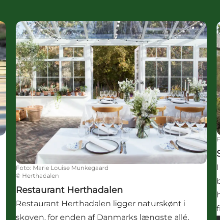
utik
Restaurant Herthadalen
Foto
:
Marie Louise Munkegaard
©
Herthadalen
Restaurant Herthadalen
Restaurant Herthadalen ligger naturskønt i
e
skoven, for enden af Danmarks længste allé,