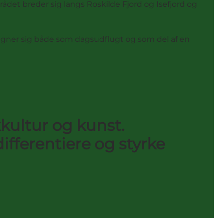
ådet breder sig langs Roskilde Fjord og Isefjord og
n egner sig både som dagsudflugt og som del af en
kkultur og kunst.
ifferentiere og styrke