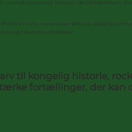
 – centralt placeret på Sjælland, tæt på København. Omr
urhistorie i korte, overskuelige afstande. Destinatione
 byer og naturnære omgivelser.
rv til kongelig historie, roc
ærke fortællinger, der kan d