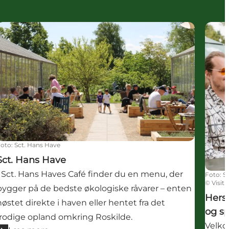
Sct. Hans Have
Hersl
Foto
:
Sct. Hans Have
Sct. Hans Have
I Sct. Hans Haves Café finder du en menu, der
Foto
:
S
©
Visit
bygger på de bedste økologiske råvarer – enten
Hers
høstet direkte i haven eller hentet fra det
og s
frodige opland omkring Roskilde.
Velko