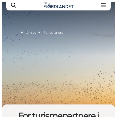
■
■
Om os
For partnere
Partnere
Kontakt
Presse
For turismepartnere i