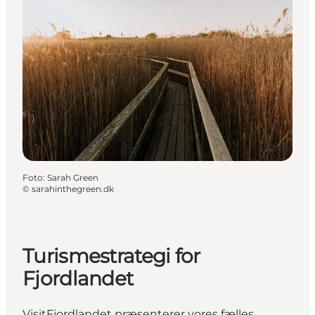
Foto
:
Sarah Green
©
sarahinthegreen.dk
Turismestrategi for
Fjordlandet
VisitFjordlandet præsenterer vores fælles