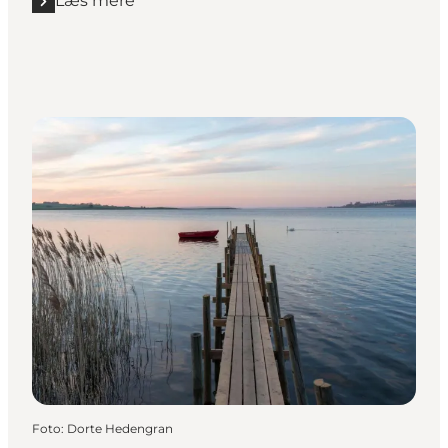
Læs mere
Læs mere "Årshjul for Fjordlandet"
Foto
:
Dorte Hedengran