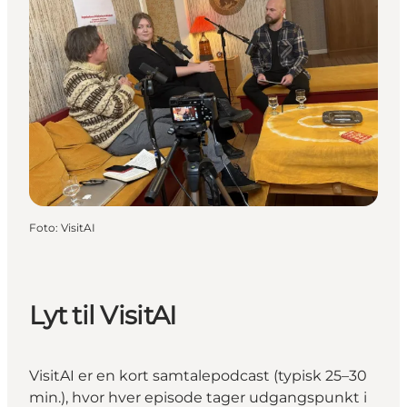
Foto
:
VisitAI
Lyt til VisitAI
VisitAI er en kort samtalepodcast (typisk 25–30
min.), hvor hver episode tager udgangspunkt i