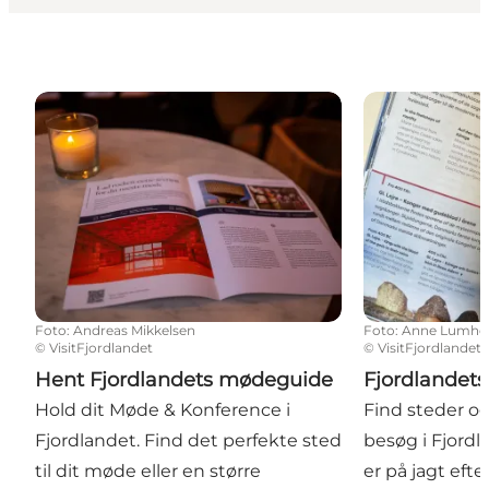
Hent Fjordlandets mødeguide
Fjordlandets 
Foto
:
Andreas Mikkelsen
Foto
:
Anne Lumho
©
VisitFjordlandet
©
VisitFjordlandet
Hent Fjordlandets mødeguide
Fjordlandet
Hold dit Møde & Konference i
Find steder og 
Fjordlandet. Find det perfekte sted
besøg i Fjord
til dit møde eller en større
er på jagt efte