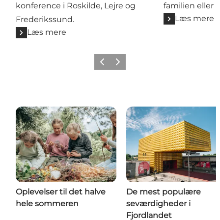
konference i Roskilde, Lejre og
familien eller 
Læs mere
Frederikssund.
Læs mere
Forrige billede
Næste billede
Oplevelser til det halve
De mest populære
hele sommeren
seværdigheder i
Fjordlandet