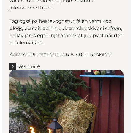
var for 100 år siden, og køb et smukt
juletræ med hjem.
Tag også på hestevognstur, få en varm kop
glögg og spis gammeldags æbleskiver i caféen,
og lav jeres egen hjemmelavet julepynt når der
er julemarked.
Adresse: Ringstedgade 6-8, 4000 Roskilde
Læs mere