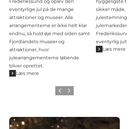
Frederikssund og oplev den
hyggeligste tr
eventyrlige jul på de mange
sikker måde, 
attraktioner og museer. Alle
julestemning 
arrangementerne er ikke helt klar
julemarkeder i
endnu, så hold øje med siden samt
Frederikssund
Fjordlandets museer og
eventyrlig jul!
Læs mere
attraktioner, hvor
julearrangementerne løbende
bliver oprettet.
Læs mere
Forrige billede
Næste billede