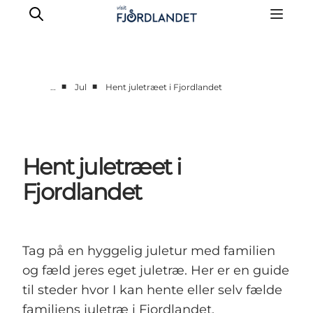
■
■
…
Jul
Hent juletræet i Fjordlandet
Byer & steder
Det sker
Guides & inspiration
Hent juletræet i
Overnatning
Fjordlandet
Oplevelser
Tag på en hyggelig juletur med familien
og fæld jeres eget juletræ. Her er en guide
til steder hvor I kan hente eller selv fælde
familiens juletræ i Fjordlandet.