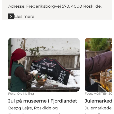
Adresse: Frederiksborgvej 570, 4000 Roskilde.
Læs mere
Jul på museerne i Fjordlandet
Julemarkeder 
Foto
:
Ole Malling
Foto
:
MORTEN SC
Jul på museerne i Fjordlandet
Julemarkeder
Besøg Lejre, Roskilde og
Julemarkeder e