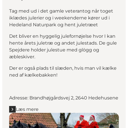
Tag med ud i det gamle veterantog når toget
iklædes julerier og i weekenderne kører ud i
Hedeland Naturpark og hent juletræet
Det bliver en hyggelig julefornøjelse hvor I kan
hente årets juletræ og andet julestads. De gule
Spejdere holder julestue med glögg og
æbleskiver.
Der er også plads til slæden, hvis man vil kælke
ned af kælkebakken!
Adresse: Brandhøjgårdsvej 2, 2640 Hedehusene
Læs mere