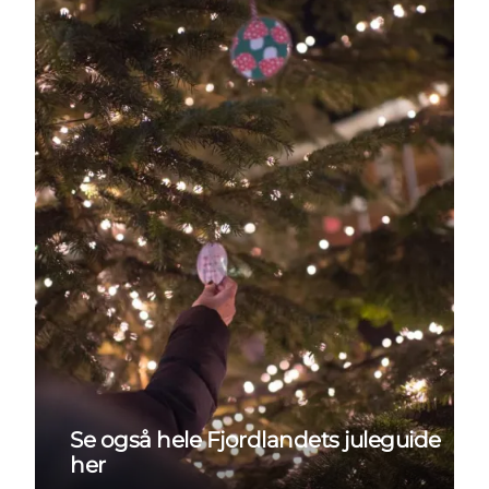
Se også hele Fjordlandets juleguide
her