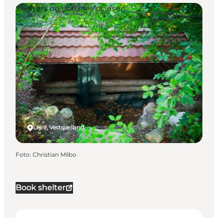
Shelters og naturlejrpladser
Lejre, Vestsjælland
Foto
:
Christian Milbo
Book shelter