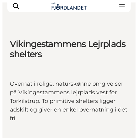
Vikingestammens Lejrplads
Byer & steder
shelters
Det sker
Guides & inspiration
Overnatning
Overnat i rolige, naturskønne omgivelser
Oplevelser
på Vikingestammens lejrplads vest for
Torkilstrup. To primitive shelters ligger
adskilt og giver en enkel overnatning i det
fri.