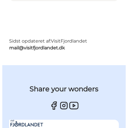
Sidst opdateret af:
VisitFjordlandet
mail@visitfjordlandet.dk
Share your wonders