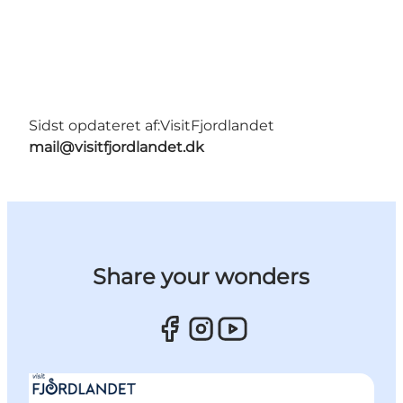
Sidst opdateret af:
VisitFjordlandet
mail@visitfjordlandet.dk
Share your wonders