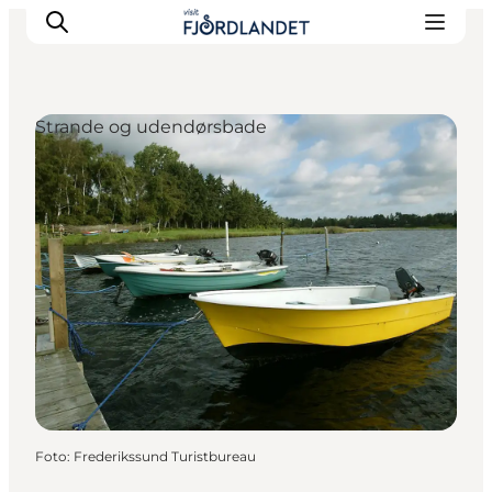
Strande og udendørsbade
Byer & steder
Det sker
Guides & inspiration
Overnatning
Oplevelser
Foto
:
Frederikssund Turistbureau